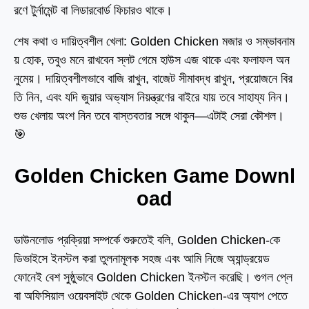
রণে টুর্নামেন্ট বা লিডারবোর্ড ফিচারও থাকে।
শেষ কথা ও দায়িত্বশীল খেলা: Golden Chicken মজার ও সম্ভাবনাম
য় হোক, তবুও মনে রাখবেন স্লট গেমে হাউস এজ থাকে এবং ফলাফল অন
নুমেয়। দায়িত্বশীলভাবে বাজি রাখুন, বাজেট সীমাবদ্ধ রাখুন, প্রয়োজনে বির
তি নিন, এবং যদি জুয়ার অভ্যাস নিয়ন্ত্রণের বাইরে যায় তবে সাহায্য নিন।
শুভ খেলায় অংশ নিন তবে বাস্তবতার সঙ্গে থাকুন—এটাই সেরা কৌশল।
🎯
Golden Chicken Game Downl
oad
ডাউনলোড প্রক্রিয়া সম্পর্কে শুরুতেই বলি, Golden Chicken-কে
ডিভাইসে ইনস্টল করা তুলনামূলক সহজ এবং আমি নিজে অ্যান্ড্রয়েড
ফোনেই বেশ সুষ্ঠুভাবে Golden Chicken ইনস্টল করেছি। গুগল প্লে
বা অফিসিয়াল ওয়েবসাইট থেকে Golden Chicken-এর অ্যাপ পেতে