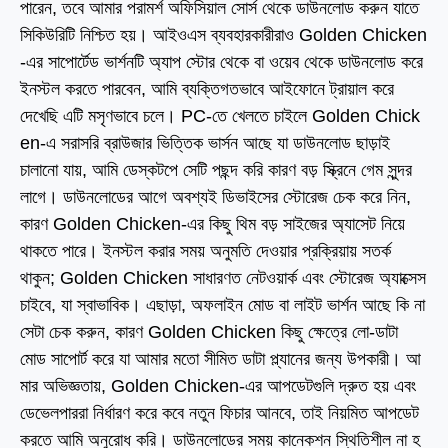
পারেন, তবে আমার পরামর্শ অফিসিয়াল সোর্স থেকে ডাউনলোড করুন যাতে
সিকিউরিটি নিশ্চিত হয়। আইওএস ব্যবহারকারীরাও Golden Chicken
-এর সাপোর্টেড ভার্শনটি অ্যাপ স্টোর থেকে বা ওয়েব থেকে ডাউনলোড করে
ইনস্টল করতে পারবেন, আমি ব্যক্তিগতভাবে আইফোনে ট্রায়াল করে
দেখেছি এটি মসৃণভাবে চলে। PC-তে খেলতে চাইলে Golden Chick
en-এ সরাসরি ব্রাউজার ভিত্তিক ভার্সন আছে যা ডাউনলোড ছাড়াই
চালানো যায়, আমি ডেস্কটপে সেটি পছন্দ করি কারণ বড় স্ক্রিনে গেম সুন্দর
লাগে। ডাউনলোডের আগে অবশ্যই ডিভাইসের স্টোরেজ চেক করে নিন,
কারণ Golden Chicken-এর কিছু থিম বড় সাইজের অ্যাসেট নিয়ে
থাকতে পারে। ইনস্টল করার সময় অনুমতি দেওয়ার প্রক্রিয়ায় সতর্ক
থাকুন; Golden Chicken সাধারণত নেটওয়ার্ক এবং স্টোরেজ অ্যাক্সেস
চাইবে, যা স্বাভাবিক। এছাড়া, অফলাইন মোড বা লাইট ভার্শন আছে কি না
সেটা চেক করুন, কারণ Golden Chicken কিছু ক্ষেত্রে লো-ডাটা
মোড সাপোর্ট করে যা আমার মতো সীমিত ডাটা প্ল্যানের জন্য উপকারী। আ
মার অভিজ্ঞতায়, Golden Chicken-এর আপডেটগুলি দ্রুত হয় এবং
ডেভেলপাররা নির্ধারণ করে কবে নতুন ফিচার আনবে, তাই নিয়মিত আপডেট
করতে আমি অনুরোধ করি। ডাউনলোডের সময় কানেকশন স্থিতিশীল না হ