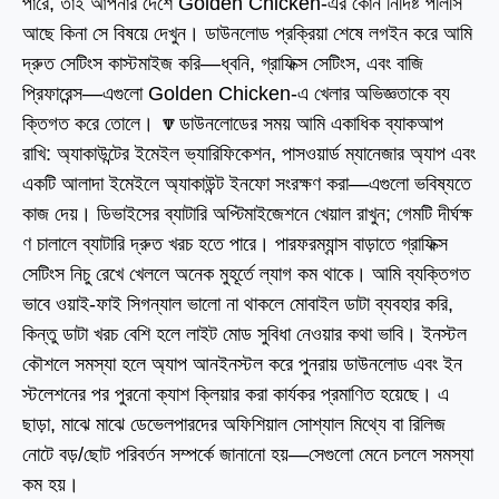
পারে, তাই আপনার দেশে Golden Chicken-এর কোন নির্দিষ্ট পলিসি
আছে কিনা সে বিষয়ে দেখুন। ডাউনলোড প্রক্রিয়া শেষে লগইন করে আমি
দ্রুত সেটিংস কাস্টমাইজ করি—ধ্বনি, গ্রাফিক্স সেটিংস, এবং বাজি
প্রিফারেন্স—এগুলো Golden Chicken-এ খেলার অভিজ্ঞতাকে ব্য
ক্তিগত করে তোলে। 🔽ডাউনলোডের সময় আমি একাধিক ব্যাকআপ
রাখি: অ্যাকাউন্টের ইমেইল ভ্যারিফিকেশন, পাসওয়ার্ড ম্যানেজার অ্যাপ এবং
একটি আলাদা ইমেইলে অ্যাকাউন্ট ইনফো সংরক্ষণ করা—এগুলো ভবিষ্যতে
কাজ দেয়। ডিভাইসের ব্যাটারি অপ্টিমাইজেশনে খেয়াল রাখুন; গেমটি দীর্ঘক্ষ
ণ চালালে ব্যাটারি দ্রুত খরচ হতে পারে। পারফরম্যান্স বাড়াতে গ্রাফিক্স
সেটিংস নিচু রেখে খেললে অনেক মুহূর্তে ল্যাগ কম থাকে। আমি ব্যক্তিগত
ভাবে ওয়াই-ফাই সিগন্যাল ভালো না থাকলে মোবাইল ডাটা ব্যবহার করি,
কিন্তু ডাটা খরচ বেশি হলে লাইট মোড সুবিধা নেওয়ার কথা ভাবি। ইনস্টল
কৌশলে সমস্যা হলে অ্যাপ আনইনস্টল করে পুনরায় ডাউনলোড এবং ইন
স্টলেশনের পর পুরনো ক্যাশ ক্লিয়ার করা কার্যকর প্রমাণিত হয়েছে। এ
ছাড়া, মাঝে মাঝে ডেভেলপারদের অফিশিয়াল সোশ্যাল মিথ্যে বা রিলিজ
নোটে বড়/ছোট পরিবর্তন সম্পর্কে জানানো হয়—সেগুলো মেনে চললে সমস্যা
কম হয়।