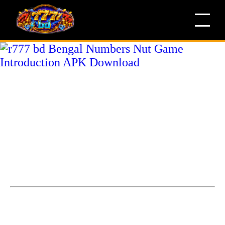
r777 bd Bengal Numbers Nut
Game Introduction APK
Download
Bengal Numbers Nut Game Introduction Game
DownloadBengal Numbers Nut Game Introduction ডাউনলোড এবং