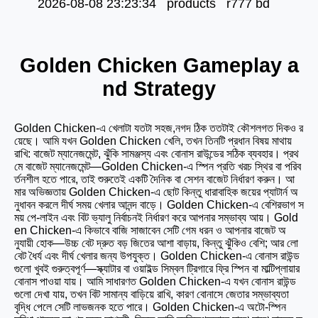
2026-08-08 23:23:34 products r777 bd
Golden Chicken Gameplay a
nd Strategy
Golden Chicken-এ খেলাটা যতটা সহজ,নগদ
ঠিক ততটাই কৌশলগত দিকও র
য়েছে। আমি যখন Golden Chicken খেলি, তখন তিনটি প্রধান বিষয় মাথায়
রাখি: বাজেট ম্যানেজমেন্ট, ঝুঁকি সামঞ্জস্য এবং বোনাস রাউন্ডের সঠিক ব্যবহার। প্রথ
মে বাজেট ম্যানেজমেন্ট—Golden Chicken-এ স্পিন প্রতি খরচ স্থির বা পরিব
র্তনশীল হতে পারে, তাই শুরুতেই একটি দৈনিক বা সেশন বাজেট নির্ধারণ করুন। আ
মার অভিজ্ঞতায় Golden Chicken-এ ছোট কিন্তু ধারাবাহিক জয়ের প্যাটার্ন অ
নুধাবন করলে দীর্ঘ সময় খেলার আনন্দ বাড়ে। Golden Chicken-এ বেশিরভাগ স
ময় পে-লাইন এবং বিট ভ্যালু নির্বাচনই নির্ধারণ করে আপনার সম্ভাব্য আয়। Gold
en Chicken-এ কিভাবে বাজি সাজাবেন সেটি গেম ধরন ও আপনার বাজেট অ
নুযায়ী হোক—উচ্চ বেট দ্রুত বড় জিতের আশা বাড়ায়, কিন্তু ঝুঁকিও বেশি; আর লো
বেট ধৈর্য এবং দীর্ঘ খেলার জন্য উপযুক্ত। Golden Chicken-এ বোনাস রাউন্ড
গুলো খুবই গুরুত্বপূর্ণ—স্ক্যাটার বা ওয়াইল্ড সিম্বল ট্রিগারে ফ্রি স্পিন বা মাল্টিপ্লায়ার
বোনাস পাওয়া যায়। আমি সাধারণত Golden Chicken-এ যখন বোনাস রাউন্ড
গুলো দেখা যায়, তখন বিট সামান্য বাড়িয়ে রাখি, কারণ বোনাসে জেতার সম্ভাব্যতা
বৃদ্ধি পেলে সেটি লাভজনক হতে পারে। Golden Chicken-এ অটো-স্পিন