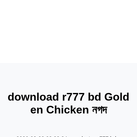
news
products
products
download r777 bd Gold
en Chicken নগদ