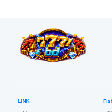
LINK
Fis