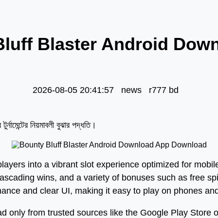
Bluff Blaster Android Do
2026-08-05 20:41:57 news r777 bd
েন্টের নিয়মাবলী বুঝার পদ্ধতি।
layers into a vibrant slot experience optimized for mobil
ascading wins, and a variety of bonuses such as free spi
nce and clear UI, making it easy to play on phones and
d only from trusted sources like the Google Play Store o