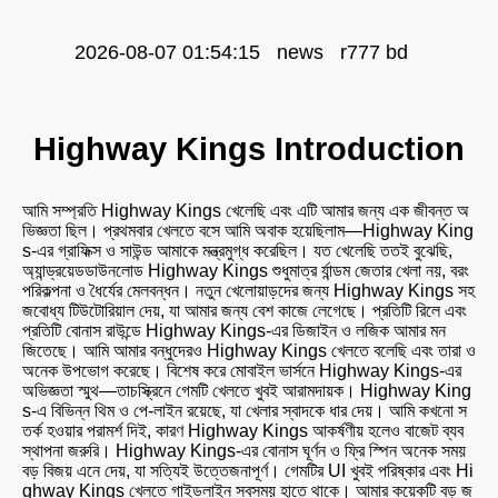
2026-08-07 01:54:15 news r777 bd
Highway Kings Introduction
আমি সম্প্রতি Highway Kings খেলেছি এবং এটি আমার জন্য এক জীবন্ত অ
ভিজ্ঞতা ছিল। প্রথমবার খেলতে বসে আমি অবাক হয়েছিলাম—Highway King
s-এর গ্রাফিক্স ও সাউন্ড আমাকে মন্ত্রমুগ্ধ করেছিল। যত খেলেছি ততই বুঝেছি,
অ্যান্ড্রয়েডডাউনলোড
Highway Kings শুধুমাত্র র্যান্ডম জেতার খেলা নয়, বরং
পরিকল্পনা ও ধৈর্যের মেলবন্ধন। নতুন খেলোয়াড়দের জন্য Highway Kings সহ
জবোধ্য টিউটোরিয়াল দেয়, যা আমার জন্য বেশ কাজে লেগেছে। প্রতিটি রিলে এবং
প্রতিটি বোনাস রাউন্ডে Highway Kings-এর ডিজাইন ও লজিক আমার মন
জিতেছে। আমি আমার বন্ধুদেরও Highway Kings খেলতে বলেছি এবং তারা ও
অনেক উপভোগ করেছে। বিশেষ করে মোবাইল ভার্সনে Highway Kings-এর
অভিজ্ঞতা স্মুথ—তাচস্ক্রিনে গেমটি খেলতে খুবই আরামদায়ক। Highway King
s-এ বিভিন্ন থিম ও পে-লাইন রয়েছে, যা খেলার স্বাদকে ধার দেয়। আমি কখনো স
তর্ক হওয়ার পরামর্শ দিই, কারণ Highway Kings আকর্ষণীয় হলেও বাজেট ব্যব
স্থাপনা জরুরি। Highway Kings-এর বোনাস ঘূর্ণন ও ফ্রি স্পিন অনেক সময়
বড় বিজয় এনে দেয়, যা সত্যিই উত্তেজনাপূর্ণ। গেমটির UI খুবই পরিষ্কার এবং Hi
ghway Kings খেলতে গাইডলাইন সবসময় হাতে থাকে। আমার কয়েকটি বড় জ