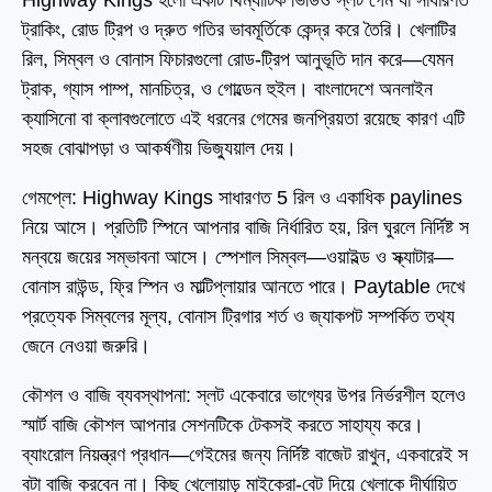
Highway Kings হলো একটি থিম্যাটিক ভিডিও স্লট গেম যা সাধারণত
ট্রাকিং, রোড ট্রিপ ও দ্রুত গতির ভাবমূর্তিকে কেন্দ্র করে তৈরি। খেলাটির
রিল, সিম্বল ও বোনাস ফিচারগুলো রোড-ট্রিপ আনুভূতি দান করে—যেমন
ট্রাক, গ্যাস পাম্প, মানচিত্র, ও গোল্ডেন হুইল। বাংলাদেশে অনলাইন
ক্যাসিনো বা ক্লাবগুলোতে এই ধরনের গেমের জনপ্রিয়তা রয়েছে কারণ এটি
সহজ বোঝাপড়া ও আকর্ষণীয় ভিজ্যুয়াল দেয়।
গেমপ্লে: Highway Kings সাধারণত 5 রিল ও একাধিক paylines
নিয়ে আসে। প্রতিটি স্পিনে আপনার বাজি নির্ধারিত হয়, রিল ঘুরলে নির্দিষ্ট স
মন্বয়ে জয়ের সম্ভাবনা আসে। স্পেশাল সিম্বল—ওয়াইল্ড ও স্ক্যাটার—
বোনাস রাউন্ড, ফ্রি স্পিন ও মাল্টিপ্লায়ার আনতে পারে। Paytable দেখে
প্রত্যেক সিম্বলের মূল্য, বোনাস ট্রিগার শর্ত ও জ্যাকপট সম্পর্কিত তথ্য
জেনে নেওয়া জরুরি।
কৌশল ও বাজি ব্যবস্থাপনা: স্লট একেবারে ভাগ্যের উপর নির্ভরশীল হলেও
স্মার্ট বাজি কৌশল আপনার সেশনটিকে টেকসই করতে সাহায্য করে।
ব্যাংরোল নিয়ন্ত্রণ প্রধান—গেইমের জন্য নির্দিষ্ট বাজেট রাখুন, একবারেই স
বটা বাজি করবেন না। কিছু খেলোয়াড় মাইক্রো-বেট দিয়ে খেলাকে দীর্ঘায়িত