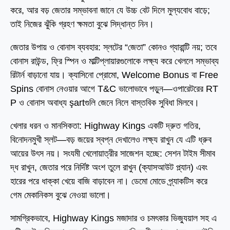
করে, আর বড় জেতার সম্ভাবনা জানে যে উচ্চ বেট দিলে মুল্যবোধ বাড়ে;
তাই নিজের ঝুঁকি গ্রহণ ক্ষমতা বুঝে সিদ্ধান্ত নিন।
জেতার উপায় ও বোনাস ব্যবহার: স্লটের “জেতা” কোনও গ্যারান্টি নয়; তবে
বোনাস রাউন্ড, ফ্রি স্পিন ও মাল্টিপ্লায়ারগুলোকে লক্ষ্য করে খেললে সম্ভাব্য
রিটার্ন বাড়ানো যায়। ক্যাসিনো প্রোমো, Welcome Bonus বা Free
Spins বোনাস নেওয়ার আগে T&C ভালোভাবে পড়ুন—ওপারেটরের RT
P ও বোনাস অবাধ্য şartগুলি জেনে নিলে বাস্তবিক সুবিধা মিলবে।
খেলার ধরন ও মানসিকতা: Highway Kings একটি দ্রুত গতির,
বিনোদনমুখী স্লট—বড় জয়ের স্বপ্ন দেখালেও লক্ষ্য রাখুন যে এটি ধ্রুব
আয়ের উৎস নয়। সংযমী খেলোয়াত্রীর সাজেশন হচ্ছে: সেশন টাইম সীমাব
দ্ধ রাখুন, জেতার পরে নির্দিষ্ট অংশ তুলে রাখুন (ক্যাসআউট প্ল্যান) এবং
হারের পরে ধাক্কা খেয়ে বাজি বাড়াবেন না। ডেমো মোডে প্র্যাকটিস করে
গেম মেকানিকস বুঝে নেওয়া ভালো।
সামগ্রিকভাবে, Highway Kings মজাদার ও চমৎকার ভিজ্যুয়াল সহ এ