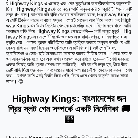
য় Highway Kings-এ এসেছে এবং সেই মুহূর্তগুলো অনস্বীকার্যভাবে আনন্দদায়ী
ছিল। Highway Kings খেলতে নতুন আমি অনুভব করি যে প্রতিটি স্পিন একটি
নতুন গল্প বলে। আপনার যদি ঝুঁকি নেওয়ার মানসিকতা থাকে, Highway Kings-
এ সেটি ঠিকঠাক কাজে লাগানো সম্ভব। গেমটি লেভেল আপ নিয়ে আসে এবং High
way Kings-এর টিয়ার সিস্টেম খেলাকে চ্যালেঞ্জিং রাখে। বিশেষ করে রাতে, আমি
আরামসে কফি নিয়ে Highway Kings খেলতে বসি—একটি শান্ত মুহূর্ত। Hig
hway Kings-এর সাপোর্ট সিস্টেমও দ্রুত এবং সাহায্যপ্রদ, যা নিরাপত্তার অ
নুভূতি দেয়। গেমের প্রথম পরিচিতিতে আমি ব্যক্তিগতভাবে অনুভব করেছি যে এটি
কেবল বাজি নয়, বরং বিনোদন ও কৌশলের একটি মিশ্রণ। এই গেমটির রং,
অ্যানিমেশন ও ছোট-ছোট ইফেক্টগুলো আমাকে বারবার ফিরিয়ে আনে। খেলার সময় ক
খন আক্রমণাত্মক হতে হবে এবং কখন সংরক্ষণ করে রাখতে হবে—এটি শেখা দরকার;
একথা নিয়েই আমি প্রথম সেশনগুলো কাটিয়েছি। যদি আপনি নতুন হন, ধীরে ধীরে
ছোট বাজি দিয়ে শুরু করুন, এবং সময়ের সাথে আপনার কৌশল ডেভেলপ করুন। শেষ
কথা—যখনই আমি একটু বিরতি দিয়ে খেলি, ফিরে এসে খেলার আনন্দটা আরও তাজা
লাগে। 😊
Highway Kings: বাংলাদেশের জন
প্রিয় স্লট গেম সম্পর্কে একটি নির্দেশিকা 🚚
🎰