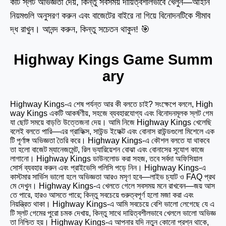
কটি স্লট অভিজ্ঞতা দেয়, কিন্তু সবসময় দায়িত্বশীলভাবে খেলুন—আইনি
নিয়মগুলি অনুসরণ করুন এবং বাজেটের বাইরে না গিয়ে বিনোদনটিকে সীমাব
দ্ধ রাখুন। আনন্দ করুন, কিন্তু সচেতন থাকুন! 🎯
Highway Kings Game Summ
ary
Highway Kings-এ শেষ পর্যন্ত আর কী বলতে চাই? সংক্ষেপে বললে, High
way Kings একটি আকর্ষণীয়, সহজে ব্যবহারযোগ্য এবং বিনোদনমূলক স্লট গেম
যা ছোট সময়ে বাড়তি উত্তেজনা দেয়। আমি নিজে Highway Kings খেলেছি
বলেই বলতে পারি—এর গ্রাফিক্স, সাউন্ড ইফেক্ট এবং বোনাস রাউন্ডগুলো মিশেলে এক
টি পূর্ণাঙ্গ অভিজ্ঞতা তৈরি করে। Highway Kings-এ কৌশল বলতে যা থাকবে
তা হলো বাজেট ম্যানেজমেন্ট, রিল ভ্যারিয়েশন বোঝা এবং বোনাসের সুযােগ কাজে
লাগানো। Highway Kings ডাউনলোড করা সহজ, তবে সর্বদা অফিসিয়াল
সোর্স ব্যবহার করুন এবং প্রাইভেসি পলিসি পড়ে নিন। Highway Kings-এ
কাস্টমার সার্ভিস ভালো হলে অভিজ্ঞতা আরও মসৃণ হবে—লাইভ চ্যাট ও FAQ প্রথ
মে দেখুন। Highway Kings-এ খেলতে গেলে সবসময় মনে রাখবেন—জয় আস
তে পারে, হারও আসতে পারে; কিন্তু সবচেয়ে গুরুত্বপূর্ণ হলো মজা করা এবং
নিয়ন্ত্রিত থাকা। Highway Kings-এ আমি সবচেয়ে বেশি ভালো লেগেছে যে এ
টি স্লট গেমের পুরো চমক দেখায়, কিন্তু সাথে দায়িত্বশীলভাবে খেললে ভালো অভিজ্ঞ
তা নিশ্চিত হয়। Highway Kings-এ আপনার যদি নতুন কোনো প্রশ্ন থাকে,