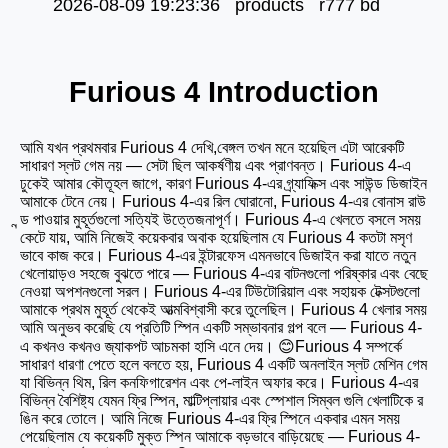
2026-08-09 19:23:36 products r777 bd
Furious 4 Introduction
আমি যখন প্রথমবার Furious 4 দেখি,বেঙ্গল
তখন মনে হয়েছিল এটা আরেকটি
সাধারণ স্লট গেম নয় — সেটা ছিল আকর্ষণীয় এবং প্রাণবন্ত। Furious 4-এ
ঢুকেই আমার কৌতূহল জাগে, কারণ Furious 4-এর গ্র্যাফিক্স এবং সাউন্ড ডিজাইন
আমাকে টেনে নেয়। Furious 4-এর রিল ঘোরানো, Furious 4-এর বোনাস রাউ
ন্ড পাওয়ার মুহূর্তগুলো সত্যিই উত্তেজনাপূর্ণ। Furious 4-এ খেলতে বসলে সময়
কেটে যায়, আমি নিজেই কয়েকবার অবাক হয়েছিলাম যে Furious 4 কতটা মসৃণ
ভাবে কাজ করে। Furious 4-এর ইন্টারফেস এমনভাবে ডিজাইন করা যাতে নতুন
খেলোয়াড়ও সহজে বুঝতে পারে — Furious 4-এর বাটনগুলো পরিষ্কার এবং বেছে
নেওয়া অপশনগুলো সরল। Furious 4-এর টিউটোরিয়াল এবং সহায়ক টেক্সটগুলো
আমাকে প্রথম মুহূর্ত থেকেই আত্মবিশ্বাসী করে তুলেছিল। Furious 4 খেলার সময়
আমি অনুভব করেছি যে প্রতিটি স্পিন একটি সম্ভাবনার গল্প বলে — Furious 4-
এ কখনও কখনও জ্যাকপট আচমকা হাসি এনে দেয়। 😊Furious 4 সম্পর্কে
সাধারণ ধারণা পেতে হলে বলতে হয়, Furious 4 একটি অনলাইন স্লট মেশিন গেম
যা বিভিন্ন থিম, রিল কনফিগারেশন এবং পে-লাইন অফার করে। Furious 4-এর
বিভিন্ন বৈশিষ্ট্য যেমন ফ্রি স্পিন, মাল্টিপ্লায়ার এবং স্পেশাল সিম্বল গুলি খেলাটিকে র
ঙিন করে তোলে। আমি নিজে Furious 4-এর ফ্রি স্পিনে একবার এমন সময়
পেয়েছিলাম যে কয়েকটি মুক্ত স্পিন আমাকে বড়ভাবে বাড়িয়েছে — Furious 4-