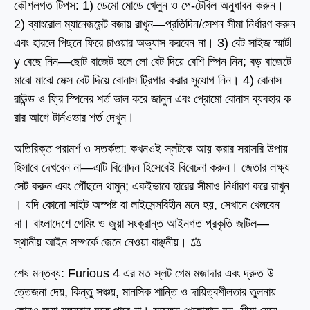
কৌশলগত টিপস: 1) ডেমো মোডে খেলুন ও পে-টেবিল অনুধাবন করুন।
2) ব্যাংরোল ম্যানেজমেন্ট বজায় রাখুন—প্রতিদিন/সেশন সীমা নির্ধারণ করুন
এবং হারলে পিছনে ফিরে চাওয়ার অভ্যাস করবেন না। 3) বেট সাইজ স্মার্টl
y বেছে নিন—ছোট বাজেট হলে লো বেট দিয়ে বেশি স্পিন নিন; বড় বাজেটে
মাঝে মাঝে মেক্স বেট দিয়ে বোনাস ট্রিগার করার সুযোগ নিন। 4) বোনাস
রাউন্ড ও ফ্রি স্পিনের শর্ত ভাল করে জানুন এবং প্রোমো বোনাস ব্যবহার ক
রার আগে টার্নওভার শর্ত দেখুন।
অতিরিক্ত পরামর্শ ও সতর্কতা: কখনওই স্লটকে আয় করার সরাসরি উপায়
হিসাবে দেখবেন না—এটি বিনোদন হিসেবেই বিবেচনা করুন। জেতার লক্ষ্য
সেট করুন এবং পৌঁছলে থামুন; একইভাবে হারের সীমাও নির্ধারণ করে রাখুন
। যদি কোনো সাইট অস্পষ্ট বা লাইসেন্সবিহীন মনে হয়, সেখানে খেলবেন
না। বাংলাদেশে গেমিং ও জুয়া সংক্রান্ত আইনগত প্রকৃতি জটিল—
স্থানীয় আইন সম্পর্কে জেনে নেওয়া বাঞ্ছনীয়। ⚖️
শেষ মন্তব্য: Furious 4 এর মত স্লট গেম মজাদার এবং দ্রুত উ
ত্তেজনা দেয়, কিন্তু সঞ্চয়, মানসিক শান্তি ও দায়িত্বশীলতার তুলনায়