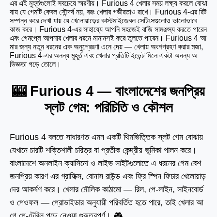
এর এই মুহূর্তগুলোই সবচেয়ে স্মরণীয়। Furious 4 খেলার সময় লক্ষ্য করলে বোঝা
যায় যে গেমটি কেবল সৌন্দর্য নয়, বরং খেলার গভীরতাও রাখে। Furious 4-এর রিট
সম্পন্ন করে দেখা যায় যে খেলোয়াড়ের কাস্টমাইজেবল সেটিংসগুলোও ভালোভাবে
কাজ করে। Furious 4-এর সাহায্যে আপনি সহজেই বাজি সামঞ্জস্য করতে পারেন
এবং গেমপ্লে আপনার খেলার ধরনে মানানসই করে তুলতে পারেন। Furious 4 আ
মার জন্য নতুন ধরনের এক অনুপ্রেরণা এনে দেয় — খেলায় অংশগ্রহণ করার মজা,
Furious 4-এর অনন্য মুহূর্ত এবং খেলার প্রতিটি ইভেন্ট মিলে একটা অনন্য অ
ভিজ্ঞতা গড়ে তোলে।
🎰 Furious 4 — বাংলাদেশের জনপ্রিয়
স্লট গেম: পরিচিতি ও কৌশল
Furious 4 বলতে সাধারণত এমন একটি থিমভিত্তিক স্লট গেম বোঝায়
যেখানে চারটি শক্তিশালী চরিত্র বা প্রতীক কেন্দ্রীয় ভূমিকা পালন করে।
বাংলাদেশে অনলাইন ক্যাসিনো ও লাইভ সাইটগুলোতে এ ধরনের গেম বেশ
জনপ্রিয় কারণ এর গ্রাফিক্স, বোনাস রাউন্ড এবং ফ্রি স্পিন ফিচার খেলোয়াড়
দের আকর্ষণ করে। খেলার মৌলিক কাঠামো — রিল, পে-লাইন, সাইনবোর্ড
ও পেওফল — প্রোভাইডার অনুযায়ী পরিবর্তিত হতে পারে, তাই খেলার আ
গে পে-টেবিল পড়ে নেওয়া গুরুত্বপূর্ণ। 🎮