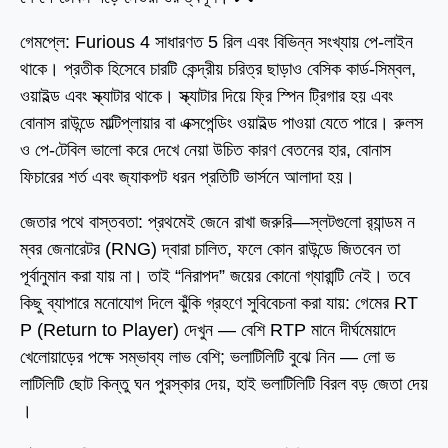
গেমপ্লে: Furious 4 সাধারণত 5 রিল এবং বিভিন্ন সংখ্যায় পে-লাইন
থাকে। প্রতীক হিসেবে চারটি কেন্দ্রীয় চরিত্র ছাড়াও বেসিক কার্ড-সিম্বল,
ওয়াইল্ড এবং স্ক্যাটার থাকে। স্ক্যাটার দিয়ে ফ্রি স্পিন ট্রিগার হয় এবং
বোনাস রাউন্ডে মাল্টিপ্লায়ার বা এক্সপেন্ডিং ওয়াইল্ড পাওয়া যেতে পারে। রুলস
ও পে-টেবিল ভালো করে দেখে নেয়া উচিত কারণ বেতনের হার, বোনাস
ফিচারের শর্ত এবং জ্যাকপট ধরন প্রতিটি ভার্সনে আলাদা হয়।
জেতার পথে বাস্তবতা: প্রথমেই জেনে রাখা জরুরি—স্লটগুলো র‍্যান্ডম ন
ম্বর জেনারেটর (RNG) দ্বারা চালিত, ফলে কোন রাউন্ডে জিতবেন তা
পূর্বানুমান করা যায় না। তাই “নিরাপদ” জয়ের কোনো গ্যারান্টি নেই। তবে
কিছু ব্যাপারে মনোযোগ দিলে ঝুঁকি গ্রহণে সুবিবেচনা করা যায়: গেমের RT
P (Return to Player) দেখুন — বেশি RTP মানে দীর্ঘমেয়াদে
খেলোয়াড়ের পক্ষে সম্ভাব্য লাভ বেশি; ভলাটিলিটি বুঝে নিন — লো ভ
লাটিলিটি ছোট কিন্তু ঘন পুরস্কার দেয়, হাই ভলাটিলিটি বিরল বড় জেতা দেয়
।