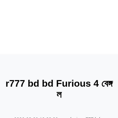
products
products
news
r777 bd bd Furious 4 বেঙ্গ
ল