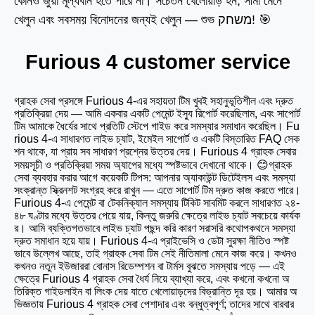
কোনও জুয়া মূল্যবান হতে পারে না। সচেতন খেলোয়াড় হন, সীমা মেনে
খেলুন এবং সবসময় বিনোদনের জন্যই খেলুন — শুভ משחק! 🎯
Furious 4 customer service
গ্রাহক সেবা প্রসঙ্গে Furious 4-এর সহায়তা টিম খুবই সহানুভূতিশীল এবং দ্রুত
প্রতিক্রিয়া দেয় — আমি একবার একটি পেমেন্ট ইস্যু রিপোর্ট করেছিলাম, এবং সাপোর্ট
টিম আমাকে ধৈর্যের সাথে প্রতিটি স্টেপে গাইড করে সমস্যার সমাধান করেছিল। Fu
rious 4-এ সাধারণত লাইভ চ্যাট, ইমেইল সাপোর্ট ও একটি বিস্তারিত FAQ সেক
শন থাকে, যা প্রায় সব সাধারণ প্রশ্নের উত্তর দেয়। Furious 4 গ্রাহক সেবার
সময়সূচী ও প্রতিক্রিয়া সময় অ্যাপের মধ্যে স্পষ্টভাবে দেখানো থাকে। 😊গ্রাহক
সেবা ব্যবহার করার আগে কয়েকটি টিপস: আপনার অ্যাকাউন্ট ডিটেইলস এবং সমস্যা
সংক্রান্ত স্ক্রিনশট সংগ্রহ করে রাখুন — এতে সাপোর্ট টিম দ্রুত কাজ করতে পারে।
Furious 4-এ পেমেন্ট বা টেকনিক্যাল সমস্যায় টিকিট সাবমিট করলে সাধারণত ২৪-
৪৮ ঘণ্টার মধ্যে উত্তর পেয়ে যায়, কিন্তু জরুরি ক্ষেত্রে লাইভ চ্যাট সবচেয়ে কার্যক
র। আমি ব্যক্তিগতভাবে লাইভ চ্যাট পছন্দ করি কারণ সরাসরি কথোপকথনে সমস্যা
দ্রুত সমাধান হয়ে যায়। Furious 4-এ প্রাইভেসি ও ডেটা সুরক্ষা নীতিও স্পষ্ট
ভাবে উল্লেখ আছে, তাই গ্রাহক সেবা টিম সেই নীতিমালা মেনে কাজ করে। কখনও
কখনও নতুন ইউজাররা বোনাস রিডেম্পশন বা টার্মস বুঝতে সমস্যায় পড়ে — এই
ক্ষেত্রে Furious 4 গ্রাহক সেবা ধৈর্য নিয়ে ব্যাখ্যা করে, এবং কখনো কখনো অ
তিরিক্ত গাইডলাইন বা লিংক দেয় যাতে খেলোয়াড়দের বিভ্রান্তি দূর হয়। আমার অ
ভিজ্ঞতায় Furious 4 গ্রাহক সেবা পেশাদার এবং বন্ধুত্বপূর্ণ; তাদের সাথে বারবার