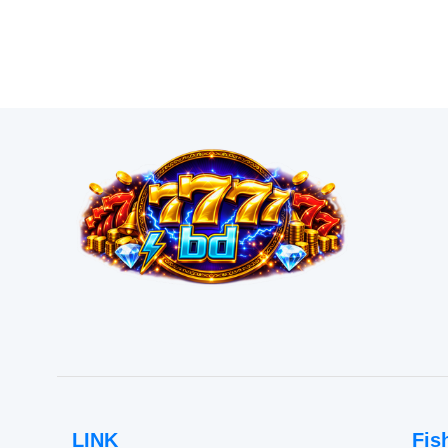
LINK
Fis