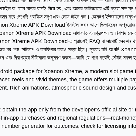
load আপনাকে লগইন বা গেস্ট মোডের অপশন দেয় — আমি প্রথমেই গেস্ট ম
মেইল বা ফোন নম্বর যাচাই নিয়ে হয়, এবং আমার অভিজ্ঞতায় এটি দ্রুত স
যবহার করে দেখেছি গ্রাফিক্স মসৃণ এবং লোড টাইম কম। ডেক্সটপ ইউজারদে
oanon Xtreme APK Download ইনস্টল করার আগে ডিভাইসের অপ্রয়োজনীয় ফাইল
ে, Xoanon Xtreme APK Download সাধারণত এনক্রিপশন ও নিরাপদ লেনদেন
, Xoanon Xtreme APK Download-এ প্রায়শই FAQ বা সাপোর্ট সেকশন 
াউনলোডের পর গেম সেটআপ ও কনফিগার করাও সহজ ছিল। সুতরাং যদি আপনি
ক করুন এবং নিরাপত্তা নীতিমালা অনুসরণ করুন—আমি যে পথে করেছি সেটাই সফল 
roid package for Xoanon Xtreme, a modern slot game th
ced reels and vivid themes, the game offers multiple pay
. Rich animations, atmospheric sound design and custom
y: obtain the app only from the developer’s official site o
f in-app purchases and regional regulations—real-money 
number generator for outcomes; check for licensing infor