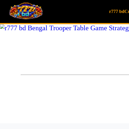
r777 bd
Cr
r777 bd Bengal
Trooper Table G