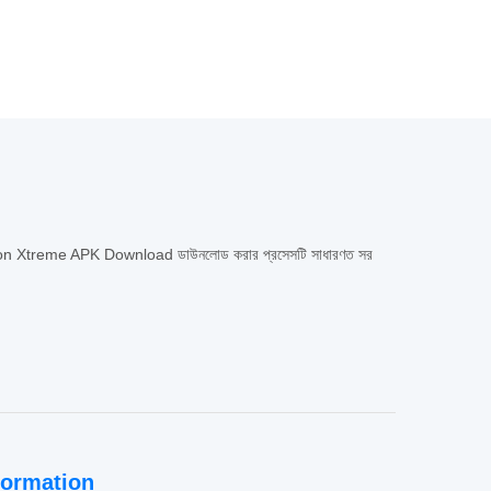
reme APK Download ডাউনলোড করার প্রসেসটি সাধারণত সর
formation