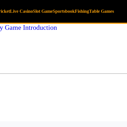
icket
Live Casino
Slot Game
Sportsbook
Fishing
Table Games
 Trooper Table Game Strategy Ga
ame Strategy স্লট গেমে কখন থামতে হবে তা জানার কৌশল।Trooper Table Game
news
news
news