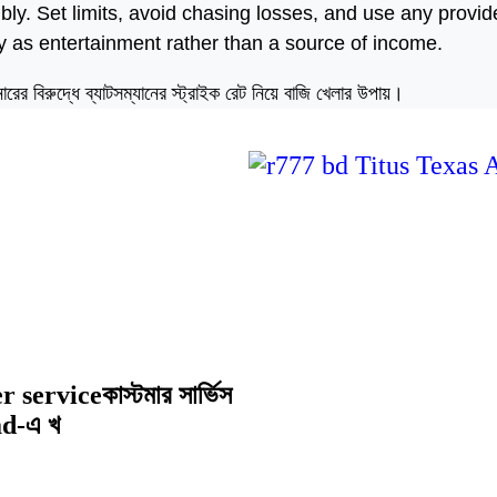
ly. Set limits, avoid chasing losses, and use any provide
ly as entertainment rather than a source of income.
রুদ্ধে ব্যাটসম্যানের স্ট্রাইক রেট নিয়ে বাজি খেলার উপায়।
pp Download
rviceকাস্টমার সার্ভিস
ad-এ খ