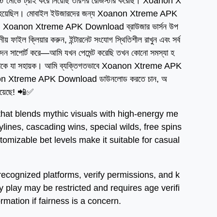
োডে ট্রাই করে নিয়েছি তারপর রেজিস্টার করেছি। Xoanon X
ম্পন্ন হয়েছিল। মোবাইল ইউজারদের জন্য Xoanon Xtreme APK
র জন্যও Xoanon Xtreme APK Download ব্রাউজার ভার্সন উপ
 ক্লিয়ার করুন, ইন্টারনেট সংযোগ স্থিতিশীল রাখুন এবং সর্ব
 সাপোর্ট করে—আমি যখন পেমেন্ট করেছি তখন কোনো সমস্যা হ
থাকে যা সহায়ক। আমি ব্যক্তিগতভাবে Xoanon Xtreme APK
 Xoanon Xtreme APK Download ডাউনলোড করতে চান, অ
হয়েছে! 📲✅
at blends mythic visuals with high-energy me
lines, cascading wins, special wilds, free spins
izable bet levels make it suitable for casual
r recognized platforms, verify permissions, and k
play may be restricted and requires age verifi
mation if fairness is a concern.