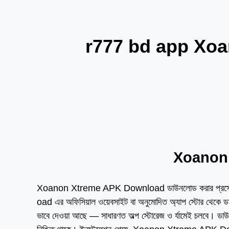
r777 bd app Xo
Xoanon
Xoanon Xtreme APK Download ডাউনলোড করার প্রসেসটি 
oad এর অফিসিয়াল ওয়েবসাইট বা অনুমোদিত অ্যাপ স্টোর
ভাবে দেওয়া আছে — সাধারণত অল্প স্টোরেজ ও র্যামেই চলবে