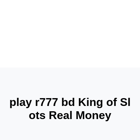
news
products
products
play r777 bd King of Sl
ots Real Money