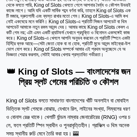
থেকে বলতে পারি, King of Slots খেলতে গেলে আপনার ধৈর্য্য ও কৌশল উভয়ই
কাজে লাগে। আমি যদি একটি সার্বিক শব্দে বর্ণনা করি, তাহলে King of Slots এক
টি মজার, দ্রুতগামী এবং ব্যস্ত রাখার মতো গেম। King of Slots-এ আমি কখ
নোই একঘেয়ে মনে করিনি। King of Slots-এ প্রতিটি সিজন আপডেট বা থিম
আপডেট আমাকে নতুন রকম আনন্দ দেয়। আমার কাছে King of Slots কেবল এ
কটি গেম নয়; এটা এমন একটি প্ল্যাটফর্ম যেখানে প্রযুক্তি ও বিনোদন একসঙ্গেই কাজ
করে। King of Slots-এ খেললে আপনি অনুভব করবেন যে প্রতিটি স্পিনে একটা
হিস্ট্রি ব্লক আছে—সেটা জেতা হোক বা না হোক, প্রতিটি মুভে আনন্দ মাইক্রো-উপ
ভোগ যোগ করে। King of Slots সম্পর্কে আমার এই প্রথম অনুচ্ছেদে যে অ
ভিজ্ঞতা শেয়ার করলাম, সেটাই আমার খেলায় প্রস্তাবিত গভীরতা।
👑 King of Slots — বাংলাদেশের জন
প্রিয় স্লট গেমের পরিচিতি ও কৌশল
King of Slots বলতে সাধারণত বাংলাদেশের খাঁটি অনলাইন বা মোবাইল
ভিত্তিক স্লট গেমকে বোঝায়, যেখানে রিল, লাইনের সংখ্যা, সিম্বলের ধরণ
ও বোনাস রেঞ্জ থাকে। খেলাটি র্যান্ডম নাম্বার জেনারেটরের (RNG) ওপর চ
লে, ফলে প্রতিটি স্পিন স্বাধীন ও পুনরাবৃত্তিহীন। গ্রাফিক্স ও থিম অনেক
সময় স্থানীয় রুচি মেনে তৈরি করা হয়। 🎰