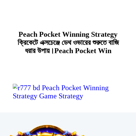
Winning Strategy
Game Strategy
Peach Pocket Winning Strategy
ক্রিকেটে এক্সচেঞ্জে ডেথ ওভারের শুরুতে বাজি
ধরার উপায়।Peach Pocket Win
View all....