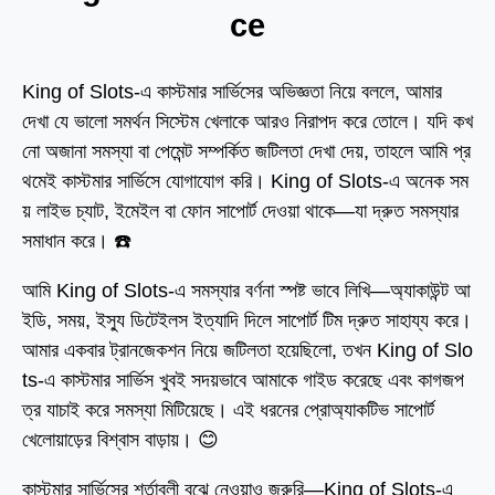
ce
King of Slots-এ কাস্টমার সার্ভিসের অভিজ্ঞতা নিয়ে বললে, আমার
দেখা যে ভালো সমর্থন সিস্টেম খেলাকে আরও নিরাপদ করে তোলে। যদি কখ
নো অজানা সমস্যা বা পেমেন্ট সম্পর্কিত জটিলতা দেখা দেয়, তাহলে আমি প্র
থমেই কাস্টমার সার্ভিসে যোগাযোগ করি। King of Slots-এ অনেক সম
য় লাইভ চ্যাট, ইমেইল বা ফোন সাপোর্ট দেওয়া থাকে—যা দ্রুত সমস্যার
সমাধান করে। ☎️
আমি King of Slots-এ সমস্যার বর্ণনা স্পষ্ট ভাবে লিখি—অ্যাকাউন্ট আ
ইডি, সময়, ইস্যু ডিটেইলস ইত্যাদি দিলে সাপোর্ট টিম দ্রুত সাহায্য করে।
আমার একবার ট্রানজেকশন নিয়ে জটিলতা হয়েছিলো, তখন King of Slo
ts-এ কাস্টমার সার্ভিস খুবই সদয়ভাবে আমাকে গাইড করেছে এবং কাগজপ
ত্র যাচাই করে সমস্যা মিটিয়েছে। এই ধরনের প্রোঅ্যাকটিভ সাপোর্ট
খেলোয়াড়ের বিশ্বাস বাড়ায়। 😊
কাস্টমার সার্ভিসের শর্তাবলী বুঝে নেওয়াও জরুরি—King of Slots-এ