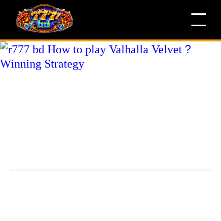
r777 bd How to play Valhalla
Velvet？ Winning Strategy
How to play Valhalla Velvet？ ক্রিকেটে আবহাওয়ার প্রভাব বিশ্লেষণ করে
বাজি খেলার নিয়ম।Valhalla Velvet
news