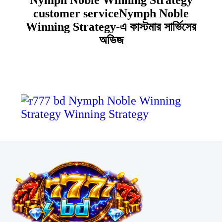
customer serviceNymph Noble
Winning Strategy-এ কাস্টমার সার্ভিসের
অভিজ
View all....