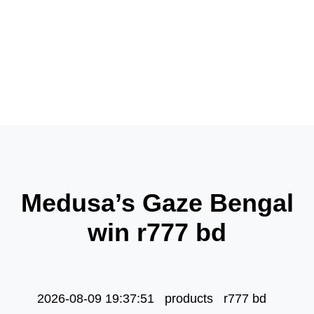
products
products
Medusa’s Gaze Bengal
win r777 bd
2026-08-09 19:37:51 products r777 bd