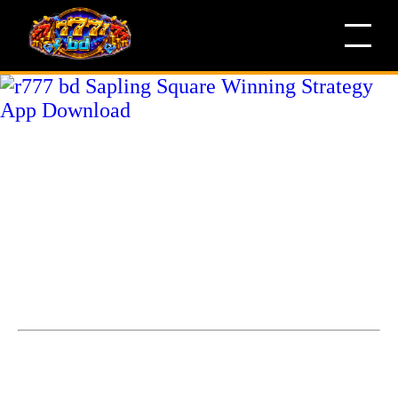
r777 bd Sapling Square
Winning Strategy App
Download
Sapling Square Winning Strategy Game Downloadডাউনলোড অংশ
নিয়ে বলতে গেলে, Sapling Square Winning St