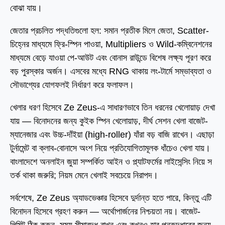
বোঝা যায়।
জেতার প্রচলিত পদ্ধতিগুলো হল: সমান প্রতীক মিলে জেতা, Scatter-
চিহ্নের মাধ্যমে ফ্রি-স্পিন পাওয়া, Multipliers ও Wild-কম্বিনেশনের
মাধ্যমে বেড়ে যাওয়া পে-আউট এবং বোনাস রাউন্ডে বিশেষ লক্ষ্য পূরণ করে
বড় পুরস্কার অর্জন। এসবের মধ্যে RNG থাকায় লং-টার্মে সম্ভাব্যতা ও
সৌভাগ্যের যোগফলই নির্ধারণ করে ফলাফল।
খেলার ধরণ হিসেবে Ze Zeus-এ সাধারণভাবে তিন ধরনের খেলোয়াড় দেখা
যায় — বিনোদনের জন্য কুইক স্পিন খেলোয়াড়, দীর্ঘ সেশন খেলা বাজেট-
ম্যানেজার এবং উচ্চ-দাঁইয়া (high-roller) যাঁরা বড় বাজি রাখেন। এছাড়া
টুর্নামেন্ট বা ক্লাব-বোনাসে অংশ নিয়ে প্রতিযোগিতামূলক ধাঁচেও খেলা যায়।
বাংলাদেশে অনলাইন জুয়া সম্পর্কিত আইন ও প্ল্যাটফর্মের লাইসেন্সিং নিয়ে স
তর্ক থাকা জরুরি; নিয়ম মেনে খেলাই সবচেয়ে নিরাপদ।
সর্বশেষে, Ze Zeus অ্যাডভেঞ্চার হিসেবে দুর্দান্ত হতে পারে, কিন্তু এটি
বিনোদন হিসেবে গ্রহণ করুন — অর্থোপার্জনের নিশ্চয়তা নয়। বাজেট-