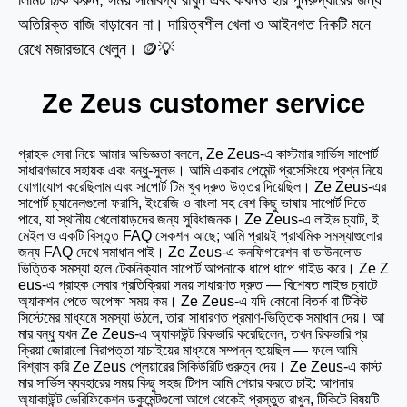
লিমিট ঠিক করুন, সময় সীমাবদ্ধ রাখুন এবং কখনও হার পুনরুদ্ধারের জন্য
অতিরিক্ত বাজি বাড়াবেন না। দায়িত্বশীল খেলা ও আইনগত দিকটি মনে
রেখে মজারভাবে খেলুন। 🪙💡
Ze Zeus customer service
গ্রাহক সেবা নিয়ে আমার অভিজ্ঞতা বললে, Ze Zeus-এ কাস্টমার সার্ভিস সাপোর্ট
সাধারণভাবে সহায়ক এবং বন্ধু-সুলভ। আমি একবার পেমেন্ট প্রসেসিংয়ে প্রশ্ন নিয়ে
যোগাযোগ করেছিলাম এবং সাপোর্ট টিম খুব দ্রুত উত্তর দিয়েছিল। Ze Zeus-এর
সাপোর্ট চ্যানেলগুলো ফরাসি, ইংরেজি ও বাংলা সহ বেশ কিছু ভাষায় সাপোর্ট দিতে
পারে, যা স্থানীয় খেলোয়াড়দের জন্য সুবিধাজনক। Ze Zeus-এ লাইভ চ্যাট, ই
মেইল ও একটি বিস্তৃত FAQ সেকশন আছে; আমি প্রায়ই প্রাথমিক সমস্যাগুলোর
জন্য FAQ দেখে সমাধান পাই। Ze Zeus-এ কনফিগারেশন বা ডাউনলোড
ভিত্তিক সমস্যা হলে টেকনিক্যাল সাপোর্ট আপনাকে ধাপে ধাপে গাইড করে। Ze Z
eus-এ গ্রাহক সেবার প্রতিক্রিয়া সময় সাধারণত দ্রুত — বিশেষত লাইভ চ্যাটে
অ্যাকশন পেতে অপেক্ষা সময় কম। Ze Zeus-এ যদি কোনো বিতর্ক বা টিকিট
সিস্টেমের মাধ্যমে সমস্যা উঠলে, তারা সাধারণত প্রমাণ-ভিত্তিক সমাধান দেয়। আ
মার বন্ধু যখন Ze Zeus-এ অ্যাকাউন্ট রিকভারি করেছিলেন, তখন রিকভারি প্র
ক্রিয়া জোরালো নিরাপত্তা যাচাইয়ের মাধ্যমে সম্পন্ন হয়েছিল — ফলে আমি
বিশ্বাস করি Ze Zeus প্লেয়ারের সিকিউরিটি গুরুত্ব দেয়। Ze Zeus-এ কাস্ট
মার সার্ভিস ব্যবহারের সময় কিছু সহজ টিপস আমি শেয়ার করতে চাই: আপনার
অ্যাকাউন্ট ভেরিফিকেশন ডকুমেন্টগুলো আগে থেকেই প্রস্তুত রাখুন, টিকিটে বিষয়টি