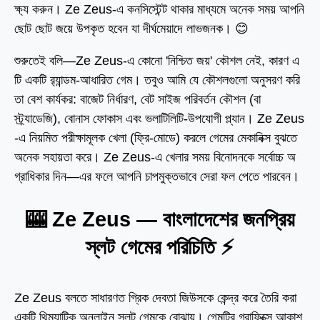
ক্ষ্য করুন। Ze Zeus-এ কনসিস্টেন্ট থাকার মাধ্যমে অনেক সময় আপনি
ছোট ছোট জয়ে উপকৃত হবেন যা দীর্ঘমেয়াদে লাভজনক। 😊
শুরুতেই বলি—Ze Zeus-এ কোনো 'নিশ্চিত জয়' কৌশল নেই, কারণ এ
টি একটি র‍্যান্ডম-আধারিত গেম। তবুও আমি যে কৌশলগুলো অনুসরণ করি
তা বেশ কার্যকর: বাজেট নির্ধারণ, বেট সাইজ পরিবর্তন কৌশল (বা
স্ট্র্যাডেজি), বোনাস ফোকাস এবং ভলাটিলিটি-উপযোগী প্ল্যান। Ze Zeus
-এ নিয়মিত পরীক্ষামূলক খেলা (ফ্রি-মোডে) করলে গেমের মেকানিক্স বুঝতে
অনেক সহায়তা করে। Ze Zeus-এ খেলার সময় বিনোদনকে সর্বোচ্চ অ
গ্রাধিকার দিন—এর ফলে আপনি চাপমুক্তভাবে সেরা ফল পেতে পারবেন।
🎰 Ze Zeus — বাংলাদেশের জনপ্রিয়
স্লট গেমের পরিচিতি ⚡️
Ze Zeus বলতে সাধারণত গ্রিক দেবতা জিউসকে কেন্দ্র করে তৈরি করা
একটি থিম্যাটিক অনলাইন স্লট গেমকে বোঝায়। গেমটির গ্রাফিক্সে আকাশ,