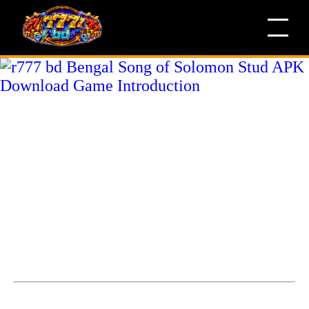
r777 bd Bengal Song of
Solomon Stud APK
Download Game
Introduction
Song of Solomon Stud APK Download স্লট গেমের সিম্বল চেনার
পদ্ধতি।Song of Solomon Stud APK Download r