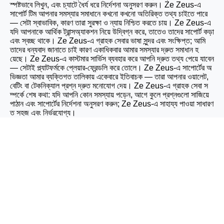
স্পষ্টভাবে লিখুন, এবং চ্যাটে ধৈর্য ধরে নির্দেশনা অনুসরণ করুন। Ze Zeus-এ
সাপোর্ট টিম আপনার সমস্যার সমাধানে কখনো কখনো অতিরিক্ত তথ্য চাইতে পারে
— সেটা স্বাভাবিক, কারণ তারা সুরক্ষা ও ন্যায় নিশ্চিত করতে চায়। Ze Zeus-এ
যদি আপনাকে আর্থিক ট্রান্সঅ্যাকশন নিয়ে উদ্বিগ্ন করে, তাতেও তাদের সাপোর্ট কড়া
এবং স্বচ্ছ থাকে। Ze Zeus-এ গ্রাহক সেবার ভাষা সুন্দর এবং সংক্ষিপ্ত; আমি
তাদের ধন্যবাদ জানাতে চাই কারণ একাধিকবার আমার সমস্যার দ্রুত সমাধান হ
য়েছে। Ze Zeus-এ কাস্টমার সার্ভিস ব্যবহার করে আপনি দ্রুত তথ্য পেয়ে যাবেন
— সেটাই প্ল্যাটফর্মকে প্লেয়ার-ফ্রেন্ডলি করে তোলে। Ze Zeus-এ সাপোর্টের অ
ভিজ্ঞতা আমার ব্যক্তিগত তালিকায় একেবারে ইতিবাচক — তারা আপনার ওয়ালেট,
বেটিং বা টেকনিক্যাল প্রশ্ন দ্রুত মনোযোগ দেয়। Ze Zeus-এ গ্রাহক সেবা স
ম্পর্কে শেষ কথা: যদি আপনি কোন সমস্যায় পড়েন, আগে কুলে প্রশ্নগুলো সাজিয়ে
পাঠান এবং সাপোর্টের নির্দেশনা অনুসরণ করুন; Ze Zeus-এ সাহায্য পাওয়া সাধারণ
ত সহজ এবং নির্ভরযোগ্য।
r777 bd How to play
Patrol Pocket Pairs
APK Download?