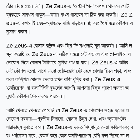
ঠোর নিয়ম মেনে চলি। Ze Zeus-এ 'অটো-স্পিন' অপশন থাকলে সেটি
ব্যবহারে সাবধান থাকুন—কারণ কখন থামবেন তা ঠিক করা জরুরি। Ze Z
eus-এ কখনোই হেড-অ্যাডডে বাজি বাড়াবেন না; বরং ধৈর্য ধরে কৌশল অ
নুসরণ করুন।
Ze Zeus-এ বোনাস রাউন্ড এবং ফ্রি স্পিনগুলোই মূল আকর্ষণ। আমি ল
ক্ষ্য করেছি যে Ze Zeus-এ সঠিক সময়ে বেট বাড়ালে এবং পে-লাইনে ম
নোযোগ দিলে বোনাস টারিগারে সুবিধা পাওয়া যায়। Ze Zeus-এ অল্টার
নেট কৌশল হলো: মাঝে মাঝে ছোট-ছোট বেট রেখে খেলার রিদম পড়া, এবং
যখন কাঙ্খিত বোনাস দেখায় তখন বাজি বৃদ্ধি করা। Ze Zeus-এ
'ভেরিয়েশন' বা ভলাটিলিটি বুঝলেই আপনি আপনার রিস্ক গ্রহণ ক্ষমতা অ
নুযায়ী কৌশল ঠিক করতে পারবেন।
আমি খেলতে খেলতে পেয়েছি যে Ze Zeus-এ গেমপ্লে সহজ হলেও ম
নোযোগ দরকার—প্রতীক মিলানো, বোনাস চিহ্ন দেখা, এবং জ্যাকপটের
ধারাভাষ্য বুঝতে হবে। Ze Zeus-এ দ্রুত সিদ্ধান্ত নেয়া ক্ষতিকারক; ব
রং পর্যবেক্ষণ করে, রেকর্ড করে কোন কনফিগারেশন বেশি ফল দিচ্ছে তা ল