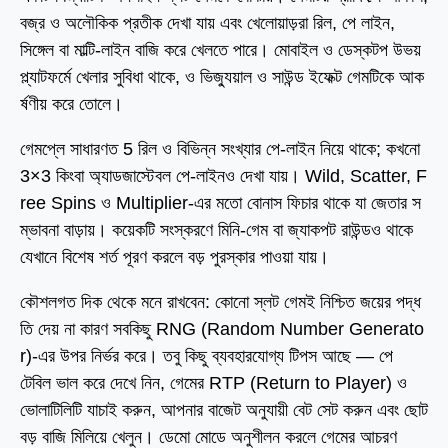
বজ্র ও অলৌকিক প্রতীক দেখা যায় এবং খেলোয়াড়রা রিল, পে লাইন,
সিঙ্গেল বা মাল্টি-লাইন বাজি করে খেলতে পারে। মোবাইল ও ডেস্কটপ উভয়
প্ল্যাটফর্মে খেলার সুবিধা থাকে, ও ভিজ্যুয়াল ও সাউন্ড ইফেক্ট গেমটিকে আক
র্ষণীয় করে তোলে।
গেমপ্লে সাধারণত 5 রিল ও বিভিন্ন সংখ্যার পে-লাইন নিয়ে থাকে; কখনো
3×3 কিংবা অ্যাডজাস্টেবল পে-লাইনও দেখা যায়। Wild, Scatter, F
ree Spins ও Multiplier-এর মতো বোনাস ফিচার থাকে যা জেতার স
ম্ভাবনা বাড়ায়। কয়েকটি সংস্করণে মিনি-গেম বা জ্যাকপট রাউন্ডও থাকে
যেখানে বিশেষ শর্ত পূরণ করলে বড় পুরস্কার পাওয়া যায়।
কৌশলগত দিক থেকে মনে রাখবেন: কোনো স্লট গেমই নিশ্চিত জয়ের পদ্ধ
তি দেয় না কারণ সবকিছু RNG (Random Number Generato
r)-এর উপর নির্ভর করে। তবু কিছু ব্যবহারযোগ্য টিপস আছে — পে
টেবিল ভাল করে দেখে নিন, গেমের RTP (Return to Player) ও
ভোলাটিলিটি যাচাই করুন, আপনার বাজেট অনুযায়ী বেট সেট করুন এবং ছোট
বড় বাজি মিলিয়ে খেলুন। ডেমো মোডে অনুশীলন করলে গেমের আচরণ