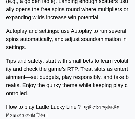
(e.g., a golden ladle). Landing enough scatters usu
ally opens the free spins round where multipliers or
expanding wilds increase win potential.
Autoplay and settings: use Autoplay to run several
spins automatically, and adjust sound/animation in
settings.
Tips and safety: start with small bets to learn volatil
ity and check the game’s RTP. Treat slots as entert
ainment—set budgets, play responsibly, and take b
reaks. Enjoy the quirky theme while keeping play c
ontrolled.
How to play Ladle Lucky Line？ স্লট গেমে অ্যাজটেক
থিমের গেম খেলার টিপস।