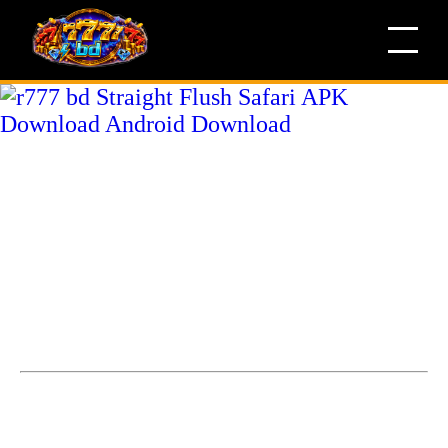
r777 bd Straight Flush Safari
APK Download Android
Download
Straight Flush Safari APK Download customer serviceগ্রাহক সেবা
একটি গেমিং অভিজ্ঞতাকে নির্ধারণ করে,