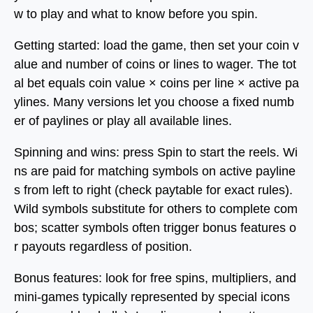
w to play and what to know before you spin.
Getting started: load the game, then set your coin v
alue and number of coins or lines to wager. The tot
al bet equals coin value × coins per line × active pa
ylines. Many versions let you choose a fixed numb
er of paylines or play all available lines.
Spinning and wins: press Spin to start the reels. Wi
ns are paid for matching symbols on active payline
s from left to right (check paytable for exact rules).
Wild symbols substitute for others to complete com
bos; scatter symbols often trigger bonus features o
r payouts regardless of position.
Bonus features: look for free spins, multipliers, and
mini-games typically represented by special icons