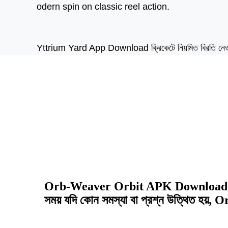
odern spin on classic reel action.
Yttrium Yard App Download ক্রিকেটে নিয়মিত বিরতি নেওয়
r777 bd Orb-Weaver O
Download App Downlo
Orb-Weaver Orbit APK Download c
সময় যদি কোন সমস্যা বা প্রশ্ন উত্থিত হয়,
View all....