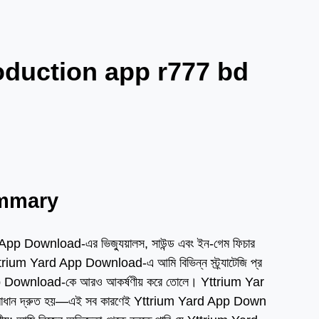
duction app r777 bd
ummary
p Download-এর ভিজ্যুয়ালস, সাউন্ড এবং ইন-গেম ফিচার
rium Yard App Download-এ আমি বিভিন্ন স্ট্র্যাটেজি প্র
App Download-কে আরও আকর্ষণীয় করে তোলে। Yttrium Yar
সমাধান দ্রুত হয়—এই সব কারণেই Yttrium Yard App Down