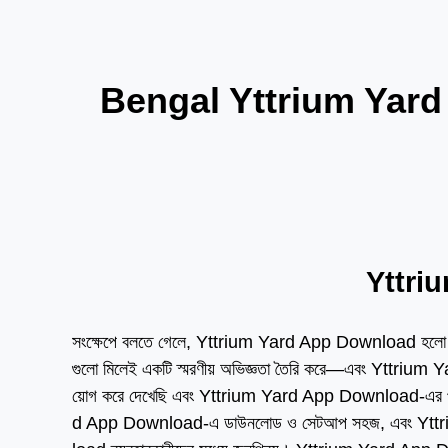
Bengal Yttrium Yar
Yttri
সংক্ষেপে বলতে গেলে,
Yttrium Yard App Download হলো এমন 
গুলো মিলেই একটি স্মরণীয় অভিজ্ঞতা তৈরি করে—এবং Yttrium
য়োগ করে দেখেছি এবং Yttrium Yard App Download-এর প্
d App Download-এ ডাউনলোড ও সেটআপ সহজ, এবং Yttrium