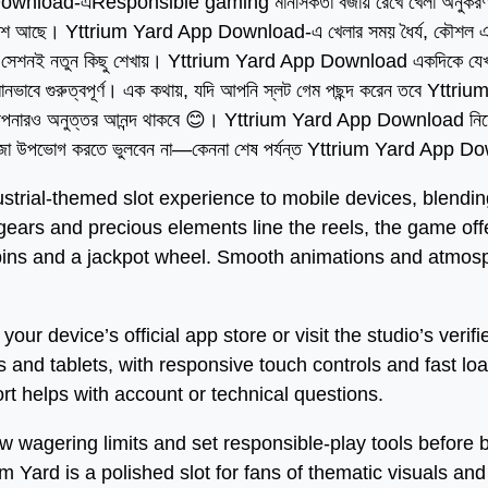
 Download-এResponsible gaming মানসিকতা বজায় রেখে খেলা অনুকরণীয়
েশ আছে। Yttrium Yard App Download-এ খেলার সময় ধৈর্য, কৌশল এবং সঠ
শনই নতুন কিছু শেখায়। Yttrium Yard App Download একদিকে যেখানে র‌
নভাবে গুরুত্বপূর্ণ। এক কথায়, যদি আপনি স্লট গেম পছন্দ করেন তবে Yt
 অনুত্তর আনন্দ থাকবে 😊। Yttrium Yard App Download নিয়ে আমার স
 উপভোগ করতে ভুলবেন না—কেননা শেষ পর্যন্ত Yttrium Yard App Down
strial-themed slot experience to mobile devices, blendin
ears and precious elements line the reels, the game offer
pins and a jackpot wheel. Smooth animations and atmosp
our device’s official app store or visit the studio’s verif
es and tablets, with responsive touch controls and fast 
t helps with account or technical questions.
iew wagering limits and set responsible-play tools before
 Yard is a polished slot for fans of thematic visuals and