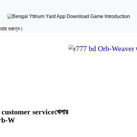
ার গুরুত্ব।
rbit APK
ad
ustomer serviceখেলার
 Orb-W