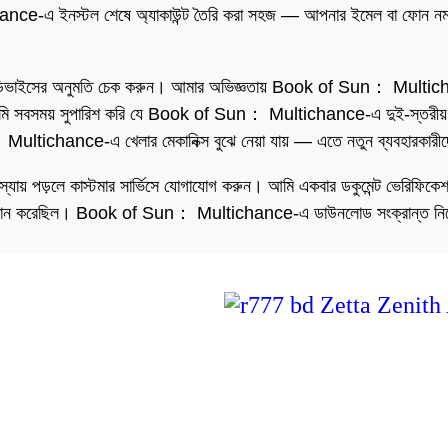
ce-এ ইনস্টল শেষে অ্যাকাউন্ট তৈরি করা সহজ — আপনার ইমেল বা ফোন নম্ব
ের অনুমতি চেক করুন। আমার অভিজ্ঞতায় Book of Sun： Multichance 
মি সবসময় সুপারিশ করি যে Book of Sun： Multichance-এ দুই-স্তরীয় অথে
tichance-এ খেলার মেকানিক্স বুঝে নেয়া যায় — এতে নতুন ব্যবহারকারীদের
 পড়লে কাস্টমার সার্ভিসে যোগাযোগ করুন। আমি একবার ডকুমেন্ট ভেরিফিক
সমাধান করেছিল। Book of Sun： Multichance-এ ডাউনলোড সংক্রান্ত নির্দেশাবল
App Download