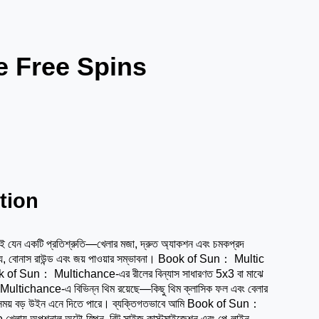
e Free Spins
tion
ন একটি প্রতিশ্রুতি—খেলার মজা, দ্রুত অ্যাকশন এবং চমকপ্রদ
র্য, বোনাস রাউন্ড এবং জয় পাওয়ার সম্ভাবনা। Book of Sun： Multic
্ত। Book of Sun： Multichance-এর রীলের বিন্যাস সাধারণত 5x3 বা মাঝে
： Multichance-এ বিভিন্ন থিম রয়েছে—কিছু থিম ক্লাসিক ফল এবং বেলার
েক সময় বড় উইন এনে দিতে পারে। ব্যক্তিগতভাবে আমি Book of Sun：
খেলায় অপশনাল অটো-স্পিন, বিট সাইজ কাস্টমাইজেশন এবং পে-লাইন