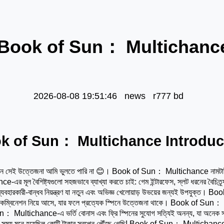
 Book of Sun： Multichanc
2026-08-08 19:51:46 news r777 bd
k of Sun： Multichance Introduc
 সেই উত্তেজনা আমি ভুলতে পারি না 😊। Book of Sun： Multichance নামটাই যে
ল বৈশিষ্ট্যগুলো সহজভাবে ব্যাখ্যা করতে চাই: গেম ইন্টারফেস, স্লট ধরনের বৈচিত্
 ব্যবহারকারী-বান্ধব নিয়ন্ত্রণ যা নতুন এবং অভিজ্ঞ খেলোয়াড় উভয়ের জন্যই উপযুক
ব্য কম্বিনেশন নিয়ে আসে, যার ফলে প্রত্যেক স্পিনে উত্তেজনা থাকে। Book of Sun
 Sun： Multichance-এ ভর্তি বোনাস এবং ফ্রি স্পিনের সুযোগ সত্যিই অনন্য, যা অন
ময় মনে হয়েছিল কোটি টাকার স্বপ্নে পৌঁছে গেছি! Book of Sun： Multichance 