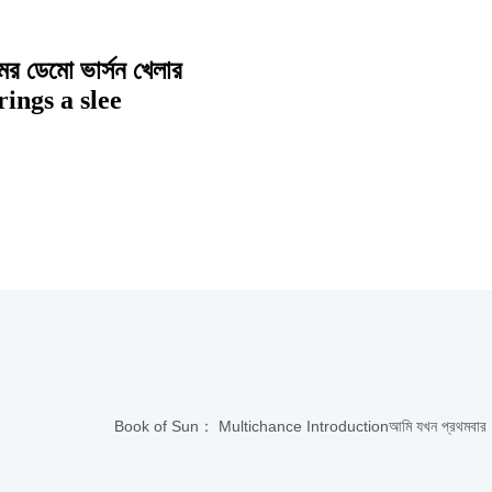
 ডেমো ভার্সন খেলার
ings a slee
Book of Sun： Multichance Introductionআমি যখন প্রথমবার