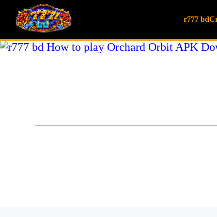
r777 bd
Cr
r777 bd H
Orchard Orbit A