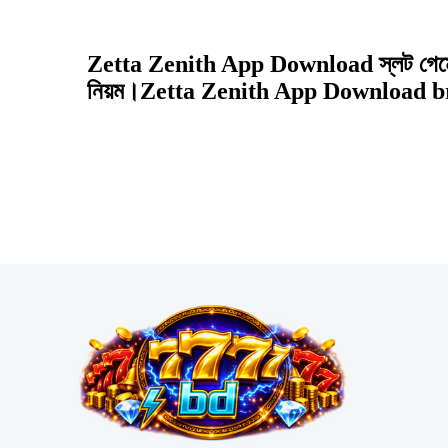
App Download
Zetta Zenith App Download স্লট গেমের
নিয়ম।Zetta Zenith App Download br
View all....