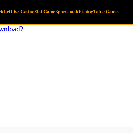
icket
Live Casino
Slot Game
Sportsbook
Fishing
Table Games
ow to play Orchard Orbit APK
PK Download customer serviceযখনই আমি Orchard Orbit APK Download খেলি
products
products
news