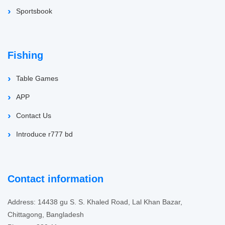
Sportsbook
Fishing
Table Games
APP
Contact Us
Introduce r777 bd
Contact information
Address: 14438 gu S. S. Khaled Road, Lal Khan Bazar,
Chittagong, Bangladesh