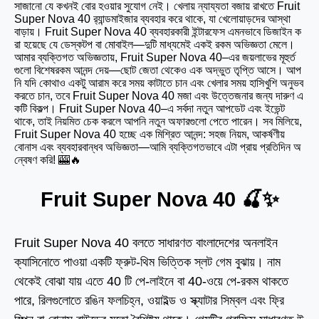
সাজানো যে কখনই বোর হওয়ার সুযোগ নেই। খেলায় ন্যায্যতা বজায় রাখতে Fruit
Super Nova 40 র‍্যান্ডমাইজার ব্যবহার করে থাকে, যা খেলোয়াড়দের আস্থা
বাড়ায়। Fruit Super Nova 40 ব্যবহারকারী ইন্টারফেস এমনভাবে ডিজাইন ক
রা হয়েছে যে ডেস্কটপ বা মোবাইল—দুটি মাধ্যমেই একই রকম অভিজ্ঞতা মেলে।
আমার ব্যক্তিগত অভিজ্ঞতায়, Fruit Super Nova 40–এর জয়লাভের মূহুর্ত
গুলো বিশেষরকম আনন্দ দেয়—ছোট জেতা থেকেও এক অদ্ভুত তৃপ্তি আসে। আপ
নি যদি কোথাও একটু আরাম করে সময় কাটাতে চান এবং খেলার সময় হাসিখুশি অনুভব
করতে চান, তবে Fruit Super Nova 40 মজা এবং উত্তেজনার জন্য দারুণ এ
কটি বিকল্প। Fruit Super Nova 40–এ সর্বদা নতুন আপডেট এবং ইভেন্ট
থাকে, তাই নিয়মিত চেক করলে আপনি নতুন অফারগুলো পেতে পারেন। সব মিলিয়ে,
Fruit Super Nova 40 হচ্ছে এক মিশ্রিত আনন্দ: সহজ নিয়ম, আকর্ষণীয়
বোনাস এবং ব্যবহারবান্ধব অভিজ্ঞতা—আমি ব্যক্তিগতভাবে এটা প্রায় প্রতিদিন অ
ন্বেষণ করি! 🎰🔥
Fruit Super Nova 40 🍒✨
Fruit Super Nova 40 বলতে সাধারণত বাংলাদেশের অনলাইন
ক্যাসিনোতে পাওয়া একটি ফ্রুট-থিম ভিত্তিক স্লট গেম বুঝায়। নাম
থেকেই বোঝা যায় এতে 40 টি পে‑লাইনে বা 40-ওয়ে পে‑রকম থাকতে
পারে, রিলগুলোতে রঙিন ফলচিহ্ন, ওয়াইল্ড ও স্ক্যাটার সিম্বল এবং ফ্রি