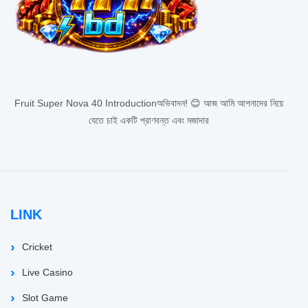
Fruit Super Nova 40 Introductionঅভিবাদন! 😊 আজ আমি আপনাদের নিয়ে
যেতে চাই একটি প্রাণবন্ত এবং মজাদার
LINK
Cricket
Live Casino
Slot Game