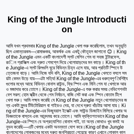
King of the Jungle Introducti
on
আমি যখন প্রথমবার King of the Jungle খেলা শুরু করেছিলাম,
তখন অনুভূতি
ছিল একান্তরকম—রোমাঞ্চকর, আকর্ষক এবং একটু কৌতূহল জাগানো 😊। King
of the Jungle এমন একটি বাংলাদেশী স্লট মেশিন গেম যা সহজ ইন্টারফেস,
রংিন গ্রাফিক্স এবং দ্রুত গেমপ্লে দিয়ে খেলোয়াড়দের মন কাড়ে। King of th
e Jungle-এ স্লট রিলগুলি ঘুরে বিভিন্ন চিহ্ন এসে যায়, আর প্রতিটি স্পিনে উ
ত্তেজনা বাড়ে। আমি নিজে যদি বলি, King of the Jungle খেলতে বসলে সম
য়টা কেমন উড়ে যায়—এটা সত্যি! King of the Jungle-এর গুরুত্বপূর্ণ বৈশিষ্ট্য
গুলোর মধ্যে আছে বিভিন্ন বোনাস রাউন্ড, ফ্রি স্পিন এবং মিনি গেম যা খেলাকে আর
ও মজাদার করে তোলে। King of the Jungle-এ শুরু করার সময় নেভিগেশনটা
বেশ সরল: হোম স্ক্রীন থেকে গেম নির্বাচন, বাজি সেট করা এবং স্পিন বোতাম টিপে
খেলা শুরু। আমি লক্ষ্য করেছি যে King of the Jungle নতুন খেলোয়াড়দের জ
ন্য একটা সুন্দর টিউটোরিয়াল বা গাইডও দেয়, যা দেখে দ্রুত ধাঁচটায় আসা যায়। Ki
ng of the Jungle-এর ভিজ্যুয়াল ইফেক্ট এবং সাউন্ড ডিজাইন মিলিয়ে খেলার অ
ভিজ্ঞতাকে বাস্তব এবং আনন্দময় করে তোলে। আমি ব্যক্তিগতভাবে King of the
Jungle-এর স্পিনে যে অপ্রত্যাশিত বোনাস পাই, তা অন্য কোথাও খুব কমই অ
নুভব করেছি—এটি খেলায় একটা অনন্যতা যোগ করে।King of the Jungle
বাংলাদেশের লোকজনের মধ্যে দ্রুত জনপ্রিয়তা পেয়েছে কারণ এখানে লোকাল কাল