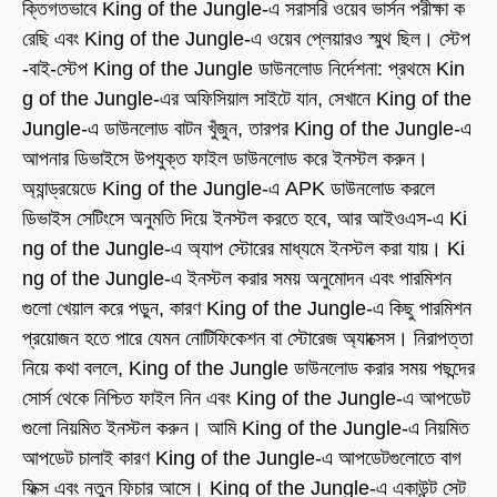
ক্তিগতভাবে King of the Jungle-এ সরাসরি ওয়েব ভার্সন পরীক্ষা ক
রেছি এবং King of the Jungle-এ ওয়েব প্লেয়ারও স্মুথ ছিল। স্টেপ
-বাই-স্টেপ King of the Jungle ডাউনলোড নির্দেশনা: প্রথমে Kin
g of the Jungle-এর অফিসিয়াল সাইটে যান, সেখানে King of the
Jungle-এ ডাউনলোড বাটন খুঁজুন, তারপর King of the Jungle-এ
আপনার ডিভাইসে উপযুক্ত ফাইল ডাউনলোড করে ইনস্টল করুন।
অ্যান্ড্রয়েডে King of the Jungle-এ APK ডাউনলোড করলে
ডিভাইস সেটিংসে অনুমতি দিয়ে ইনস্টল করতে হবে, আর আইওএস-এ Ki
ng of the Jungle-এ অ্যাপ স্টোরের মাধ্যমে ইনস্টল করা যায়। Ki
ng of the Jungle-এ ইনস্টল করার সময় অনুমোদন এবং পারমিশন
গুলো খেয়াল করে পড়ুন, কারণ King of the Jungle-এ কিছু পারমিশন
প্রয়োজন হতে পারে যেমন নোটিফিকেশন বা স্টোরেজ অ্যাক্সেস। নিরাপত্তা
নিয়ে কথা বললে, King of the Jungle ডাউনলোড করার সময় পছন্দের
সোর্স থেকে নিশ্চিত ফাইল নিন এবং King of the Jungle-এ আপডেট
গুলো নিয়মিত ইনস্টল করুন। আমি King of the Jungle-এ নিয়মিত
আপডেট চালাই কারণ King of the Jungle-এ আপডেটগুলোতে বাগ
ফিক্স এবং নতুন ফিচার আসে। King of the Jungle-এ একাউন্ট সেট