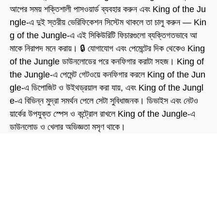
আপের সময় শক্তিশালী পাসওয়ার্ড ব্যবহার করুন এবং King of the Ju
ngle-এ দুই স্তরীয় ভেরিফিকেশন সিস্টেম থাকলে তা চালু করুন — Kin
g of the Jungle-এ এই সিকিউরিটি ফিচারগুলো ব্যক্তিগতভাবে আ
মাকে নিরাপদ মনে করায়। 🔒 যোগাযোগ এবং পেমেন্টের দিক থেকেও King
of the Jungle ডাউনলোডের পরে কনফিগার করাটা সহজ। King of
the Jungle-এ পেমেন্ট গেটওয়ে কনফিগার করলে King of the Jun
gle-এ ডিপোজিট ও উইথড্রয়াল করা যায়, এবং King of the Jungl
e-এ বিভিন্ন মুদ্রা সমর্থন পেলে সেটা সুবিধাজনক। ডিভাইস এবং নেটও
য়ার্কের উপযুক্ত স্পেস ও কন্ট্রোল রাখলে King of the Jungle-এ
ডাউনলোড ও খেলার অভিজ্ঞতা মসৃণ থাকে।
r777 bd Jude Jewel
Poker Winning