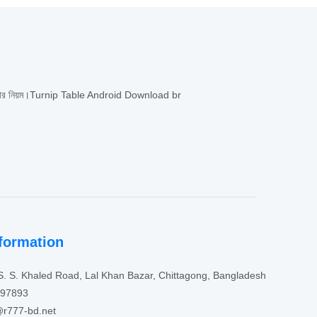
েলার নিয়ম।Turnip Table Android Download br
formation
S. S. Khaled Road, Lal Khan Bazar, Chittagong, Bangladesh
497893
r777-bd.net