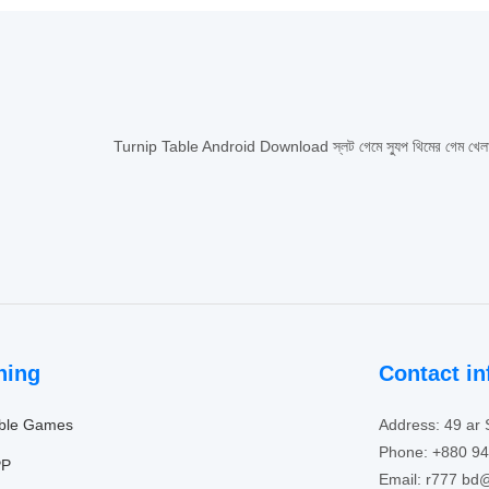
Turnip Table Android Download স্লট গেমে স্যুপ থিমের গেম খ
hing
Contact in
ble Games
Address: 49 ar 
Phone: +880 9
PP
Email: r777
bd@