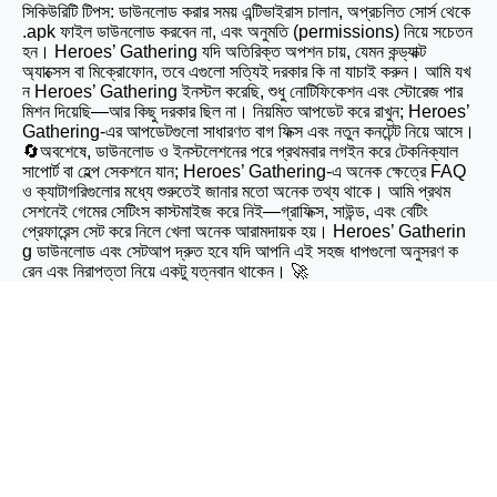
সিকিউরিটি টিপস: ডাউনলোড করার সময় এন্টিভাইরাস চালান, অপ্রচলিত সোর্স থেকে
.apk ফাইল ডাউনলোড করবেন না, এবং অনুমতি (permissions) নিয়ে সচেতন
হন। Heroes’ Gathering যদি অতিরিক্ত অপশন চায়, যেমন কন্ড্যাক্ট
অ্যাক্সেস বা মিক্রোফোন, তবে এগুলো সত্যিই দরকার কি না যাচাই করুন। আমি যখ
ন Heroes’ Gathering ইনস্টল করেছি, শুধু নোটিফিকেশন এবং স্টোরেজ পার
মিশন দিয়েছি—আর কিছু দরকার ছিল না। নিয়মিত আপডেট করে রাখুন; Heroes’
Gathering-এর আপডেটগুলো সাধারণত বাগ ফিক্স এবং নতুন কনটেন্ট নিয়ে আসে।
🔄অবশেষে, ডাউনলোড ও ইনস্টলেশনের পরে প্রথমবার লগইন করে টেকনিক্যাল
সাপোর্ট বা হেল্প সেকশনে যান; Heroes’ Gathering-এ অনেক ক্ষেত্রে FAQ
ও ক্যাটাগরিগুলোর মধ্যে শুরুতেই জানার মতো অনেক তথ্য থাকে। আমি প্রথম
সেশনেই গেমের সেটিংস কাস্টমাইজ করে নিই—গ্রাফিক্স, সাউন্ড, এবং বেটিং
প্রেফারেন্স সেট করে নিলে খেলা অনেক আরামদায়ক হয়। Heroes’ Gatherin
g ডাউনলোড এবং সেটআপ দ্রুত হবে যদি আপনি এই সহজ ধাপগুলো অনুসরণ ক
রেন এবং নিরাপত্তা নিয়ে একটু যত্নবান থাকেন। 🚀
r777 bd Xanthic
Xtreme Game Strategy
Android Download