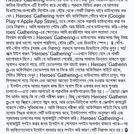
কাধিক ডিভাইসে এটি ইনস্টল করে দেখেছি। প্রথমে নিশ্চিত করুন যে আপনার
ডিভাইসের অপারেটিং সিস্টেম এবং স্টোর থেকে গেমটি নিরাপদ ভাবে ডাউনলোড কর
বেন। Heroes’ Gathering অ্যাপ যদি অফিসিয়াল স্টোরে থাকে (Google
Play বা Apple App Store), তবে সেখান থেকে সরাসরি ডাউনলোড করা সব
চেয়ে নিরাপদ। আমি সাধারণত স্টোর রেটিং আর রিভিউ দেখে ডাউনলোড করি—He
roes’ Gathering-এর ক্ষেত্রেও আমি করেছিলাম আর ভাল মতামত দেখে
বিশ্বাস করেছিলাম। Heroes’ Gathering-এ ডাউনলোড করার সময় কিছু বিষয়
মাথায় রাখা ভালো: অ্যাপ পারমিশন, স্টোর রেটিং, এবং ডিভাইস স্পেস। 📱স্টেপ-
বাই-স্টেপ গাইড (সহজ এবং নিরাপদ): প্রথমে আপনার ডিভাইসে স্টোর খুলুন। সার্চ
বক্সে টাইপ করুন "Heroes’ Gathering"—এখানে নিশ্চিত হোন যে নামটি
ভালোভাবে মিলে। আমি যে অভিজ্ঞতা পেয়েছি, নামের সামান্য ভিন্নতা থাকলে ভুয়া
অ্যাপও থাকতে পারে, তাই ডেভেলপার নাম যাচাই করুন। Heroes’ Gatherin
g-এর অফিসিয়াল ডেভেলপার নাম বা লিংক যদি গেমের অফিসিয়াল সাইটে থাকে,
সেটাও মিলিয়ে দেখুন। Heroes’ Gathering-এ ডাউনলোড বাটনে চাপুন, পার
মিশনগুলো পড়ে নিবেন এবং আস্তে আস্তে ইনস্টলেশন শেষ হওয়ার অপেক্ষা করুন
। ইনস্টল শেষে আমার প্রথম কাজ ছিল অ্যাপ টিকে একবার বন্ধ করে পুনরায়
চালানো—এতে কোন আপডেট বা প্রাথমিক কনফিগারেশন ঠিক হয়। ✅এছাড়া ডেক্স
টপ ভার্সন আছে কি না সেটা পরীক্ষা করুন। কিছু খেলোয়াড় Heroes’ Gatherin
g-কে বড় স্ক্রিনে খেলতে পছন্দ করে, আর ওয়েব-ভিত্তিক ভার্সন বা ডেক্সটপ ক্লায়েন্ট
থাকলে সেটাও সুবিধাজনক। আমি কিভাবে পরীক্ষা করি: অফিসিয়াল সাইটে গিয়ে ডাউ
নলোড লিঙ্ক থাকলে সেটি ডাউনলোড করে, ইনস্টলেশন গাইড অনুসরণ করি এবং
প্রথমবার চালানোর সময় অ্যাকাউন্ট সেটআপ করি। Heroes’ Gathering-এ
অ্যাকাউন্ট লগইন করার জন্য ইমেইল বা সোশ্যাল লগইন অপশান থাকতে পারে—আ
মি ব্যক্তিগতভাবে ইমেইল ব্যবহার করে লগইন করি কারণ সেটি নিরাপদ মনে হয়। 🔒