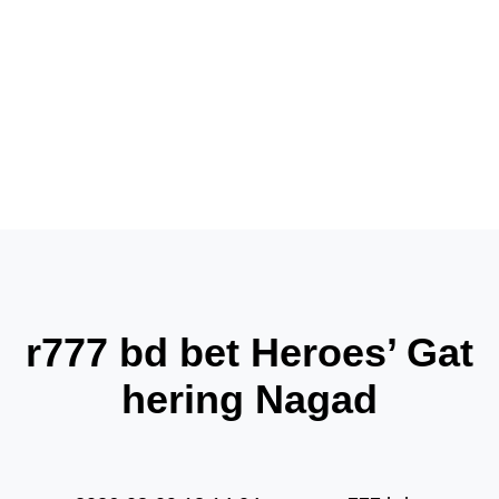
products
news
products
r777 bd bet Heroes’ Gat
hering Nagad