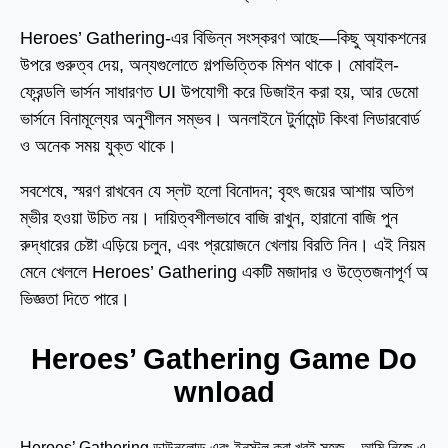
Heroes’ Gathering-এর বিভিন্ন সংস্করণ আছে—কিছু অ্যাকশনের
উপরে গুরুত্ব দেয়, অন্যগুলোতে গল্পভিত্তিক মিশন থাকে। মোবাইল-
ফ্রেন্ডলি ভার্সন সাধারণত UI উপযোগী করে ডিজাইন করা হয়, আর ডেমো
ভার্সনে বিনামূল্যের অনুশীলন সম্ভব। অনলাইনে টুর্নামেন্ট কিংবা লিডারবোর্ড
ও অনেক সময় যুক্ত থাকে।
সবশেষে, স্মরণ রাখবেন যে স্লট হলো বিনোদন; বৃহৎ জয়ের আশায় অতিগ
ম্ভীর হওয়া উচিত নয়। দায়িত্বশীলভাবে বাজি রাখুন, হারানো বাজি পুন
রুদ্ধারের চেষ্টা এড়িয়ে চলুন, এবং প্রয়োজনে খেলায় বিরতি নিন। এই নিয়ম
মেনে খেললে Heroes’ Gathering একটি মজাদার ও উত্তেজনাপূর্ণ অ
ভিজ্ঞতা দিতে পারে।
Heroes’ Gathering Game Do
wnload
Heroes’ Gathering ডাউনলোড এবং ইনস্টল করা খুবই সহজ—আমি নিজে এ