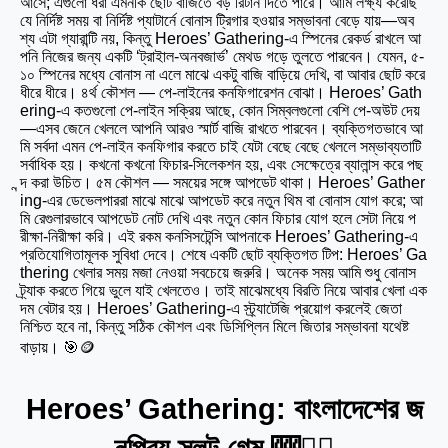
আসে; এগুলো ধরা এমনকি ছোট বাজিতে বড় রিটার্ন দিতে পারে। আমি লক্ষ্য করেছি
যে নির্দিষ্ট সময় বা নির্দিষ্ট প্যাটার্নে বোনাস ট্রিগার হওয়ার সম্ভাবনা বেড়ে যায়—অব
শ্য এটা গ্যারান্টি নয়, কিন্তু Heroes’ Gathering-এ স্পিনের রেকর্ড রাখলে আ
পনি নিজের জন্য একটি ‘ট্রাইাল-অনবজার্ভ’ মেথড গড়ে তুলতে পারবেন। যেমন, ৫-
১০ স্পিনের মধ্যে বোনাস না এলে মাঝে একটু বাজি বাড়িয়ে দেখি, বা আবার ছোট করে
ধীরে ধীরে। ৪র্থ কৌশল — পে-লাইনের কনফিগারেশন বোঝা। Heroes’ Gath
ering-এ কতগুলো পে-লাইন সক্রিয় আছে, কোন সিম্বলগুলো বেশি পে-অউট দেয়
—এসব জেনে খেললে আপনি আরও স্মার্ট বাজি রাখতে পারবেন। ব্যক্তিগতভাবে আ
মি সর্বদা এমন পে-লাইন কনফিগার করতে চাই যেটা বেছে বেছে খেললে সম্ভাব্যতাটি
সর্বাধিক হয়। কখনো কখনো ফিচার-সিলেকশন হয়, এবং সেক্ষেত্রে ব্যালান্স করে পছ
ন্দ করা উচিত। ৫ম কৌশল — সময়ের সঙ্গে আপডেট থাকা। Heroes’ Gather
ing-এর ডেভেলপাররা মাঝে মাঝে আপডেট করে নতুন থিম বা বোনাস যোগ করে; আ
মি রেগুলারভাবে আপডেট নোট দেখি এবং নতুন কোন ফিচার যোগ হলে সেটা নিয়ে প
রীক্ষা-নিরীক্ষা করি। এই রকম কনসিসটেন্সি আপনাকে Heroes’ Gathering-এ
প্রতিযোগিতামূলক সুবিধা দেবে। শেষে একটি ছোট ব্যক্তিগত টিপ: Heroes’ Ga
thering খেলার সময় মজা নেওয়া সবচেয়ে জরুরি। অনেক সময় আমি শুধু বোনাস
ট্র্যাক করতে গিয়ে ভুলে যাই খেলতেও। তাই মাঝেমধ্যে বিরতি নিয়ে আবার খেলা এক
দম বেটার হয়। Heroes’ Gathering-এ স্ট্র্যাটেজি প্রয়োগ করলেই জেতা
নিশ্চিত হবে না, কিন্তু সঠিক কৌশল এবং ডিসিপ্লিন মিলে জিতার সম্ভাবনা যথেষ্ট
বাড়ায়। 🎯🪙
Heroes’ Gathering: বাংলাদেশের জ