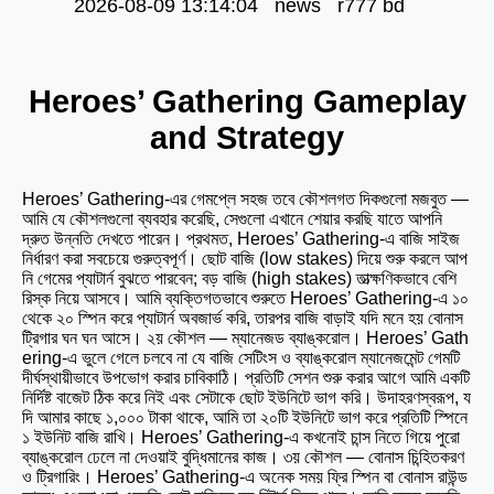
2026-08-09 13:14:04 news r777 bd
Heroes’ Gathering Gameplay
and Strategy
Heroes’ Gathering-এর গেমপ্লে সহজ তবে কৌশলগত দিকগুলো মজবুত —
আমি যে কৌশলগুলো ব্যবহার করেছি,
সেগুলো এখানে শেয়ার করছি যাতে আপনি
দ্রুত উন্নতি দেখতে পারেন। প্রথমত, Heroes’ Gathering-এ বাজি সাইজ
নির্ধারণ করা সবচেয়ে গুরুত্বপূর্ণ। ছোট বাজি (low stakes) দিয়ে শুরু করলে আপ
নি গেমের প্যাটার্ন বুঝতে পারবেন; বড় বাজি (high stakes) তাত্ক্ষণিকভাবে বেশি
রিস্ক নিয়ে আসবে। আমি ব্যক্তিগতভাবে শুরুতে Heroes’ Gathering-এ ১০
থেকে ২০ স্পিন করে প্যাটার্ন অবজার্ভ করি, তারপর বাজি বাড়াই যদি মনে হয় বোনাস
ট্রিগার ঘন ঘন আসে। ২য় কৌশল — ম্যানেজড ব্যাঙ্করোল। Heroes’ Gath
ering-এ ভুলে গেলে চলবে না যে বাজি সেটিংস ও ব্যাঙ্করোল ম্যানেজমেন্ট গেমটি
দীর্ঘস্থায়ীভাবে উপভোগ করার চাবিকাঠি। প্রতিটি সেশন শুরু করার আগে আমি একটি
নির্দিষ্ট বাজেট ঠিক করে নিই এবং সেটাকে ছোট ইউনিটে ভাগ করি। উদাহরণস্বরূপ, য
দি আমার কাছে ১,০০০ টাকা থাকে, আমি তা ২০টি ইউনিটে ভাগ করে প্রতিটি স্পিনে
১ ইউনিট বাজি রাখি। Heroes’ Gathering-এ কখনোই চান্স নিতে গিয়ে পুরো
ব্যাঙ্করোল ঢেলে না দেওয়াই বুদ্ধিমানের কাজ। ৩য় কৌশল — বোনাস চিন্হিতকরণ
ও ট্রিগারিং। Heroes’ Gathering-এ অনেক সময় ফ্রি স্পিন বা বোনাস রাউন্ড