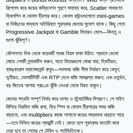
ultipliers ও Bonus Rounds অন্যতম। Wild অন্য প্রতীককে
রিপ্লেস করে জয়ের কম্বিনেশন পূরণে সাহায্য করে, Scatter সাধারণত
ফ্রিসপিন বা বোনাস ট্রিগার করে। বোনাস রাউন্ডগুলোতে mini-games
বা নির্বাচনের মাধ্যমে অতিরিক্ত পুরস্কার জেতার সুযোগ থাকে। কিছু গেমে
Progressive Jackpot বা Gamble ফিচারও মেলে—কিন্তু এ
গুলো ঝুঁকিপূর্ণ।
কৌশলগত দিক থেকে কয়েকটি সহজ নিয়ম থাকা উচিত: প্রথমে ডেমো
মোডে গেমটি প্র্যাকটিস করুন, যাতে ফিচারগুলো বোঝা যায়; দ্বিতীয়ত,
ব্যাঙ্করোল ম্যানেজমেন্ট রাখুন—সবসময় বাজি সীমা নির্ধারণ করে খেলুন;
তৃতীয়ত, ভোলাটিলিটি এবং RTP দেখে বাজি সামঞ্জস্য করুন; এবং চতুর্থত,
বড় জিতের আশায় প্রচণ্ড ঝুঁকি নেওয়া থেকে বিরত থাকুন।
জেতার পদ্ধতি সম্পূর্ণ নির্ভর করে ভাগ্য ও স্ট্র্যাটেজির মিশ্রণে। পে লাইন
মিলিয়ে নিয়মিত বাজি রাখা, ফ্রি স্পিন বা বোনাস ট্রিগারের সময় বাজি
বাড়ানো, এবং multipliers কাজে লাগানো জয়ের সম্ভাবনা বাড়াতে পারে
—তবে নিশ্চিত জয়ের গ্যারান্টি নেই। জেতা হলে পুরস্কার কতোটা কষে
দেয়া হবে তা গেমের পে টেবিল ও শর্তাভিত্তিক।