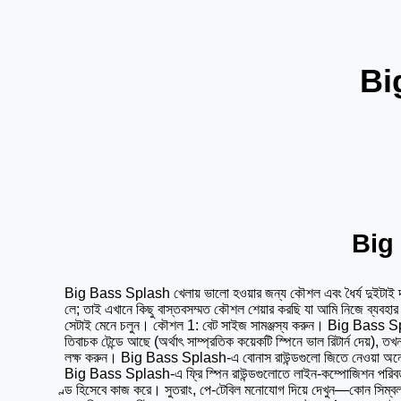
Bi
Big
Big Bass Splash খেলায় ভালো হওয়ার জন্য কৌশল এবং ধৈর্য দুইটাই 
লে; তাই এখানে কিছু বাস্তবসম্মত কৌশল শেয়ার করছি যা আমি নিজে ব্যবহা
সেটাই মেনে চলুন। কৌশল 1: বেট সাইজ সামঞ্জস্য করুন। Big Bass Splash
তিবাচক টেন্ডে আছে (অর্থাৎ সাম্প্রতিক কয়েকটি স্পিনে ভাল রিটার্ন দেয
লক্ষ করুন। Big Bass Splash-এ বোনাস রাউন্ডগুলো জিতে নেওয়া অনেক সময়
Big Bass Splash-এ ফ্রি স্পিন রাউন্ডগুলোতে লাইন-কম্পোজিশন পরিবর্
ল্ড হিসেবে কাজ করে। সুতরাং, পে-টেবিল মনোযোগ দিয়ে দেখুন—কোন সিম্ব