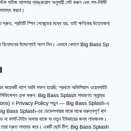
্টেক সাইজ আপনার ব্যাঙ্করোল অনুযায়ী সেট করুন এবং লস-লিমিট
 সাহায্য করবে।
ুত, প্রতিটি স্পিন সেকেন্ডের মধ্যে হয়, তাই ক্ষণিকের উত্তেজনা
ও কেবল বিনোদনের উদ্দেশ্যেই অংশ নিন। এভাবে খেললে Big Bass Sp
d
়েকটি ধাপে আমি সফল হয়েছি: প্রথমে অফিসিয়াল ওয়েবসাইট
পেসিফিকেশন চেক করুন: Big Bass Splash সাধারণত অ্যান্ড্র
missions) ও Privacy Policy পড়ুন — Big Bass Splash-এ
 Big Bass Splash-এর ডেভেলপাররা মাঝে মাঝে গুরুত্বপূর্ণ বাগ
ড বা ফার্স্ট-টাইম অফার থাকে যা নতুন ইউজারের জন্য লাভজনক।
্যায় তারা দ্রুত সাহায্য করে। একটি ছোট টিপ: Big Bass Splash