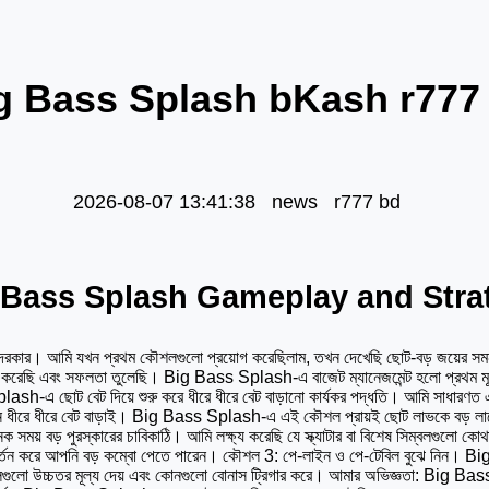
g Bass Splash bKash r777
2026-08-07 13:41:38 news r777 bd
 Bass Splash Gameplay and Stra
দরকার। আমি যখন প্রথম কৌশলগুলো প্রয়োগ করেছিলাম,
তখন দেখেছি ছোট-বড় জয়ের সম
র করেছি এবং সফলতা তুলেছি। Big Bass Splash-এ বাজেট ম্যানেজমেন্ট হলো প্রথম মূলমন্
-এ ছোট বেট দিয়ে শুরু করে ধীরে ধীরে বেট বাড়ানো কার্যকর পদ্ধতি। আমি সাধারণত এক
়), তখন ধীরে ধীরে বেট বাড়াই। Big Bass Splash-এ এই কৌশল প্রায়ই ছোট লাভকে বড় লা
 বড় পুরস্কারের চাবিকাঠি। আমি লক্ষ্য করেছি যে স্ক্যাটার বা বিশেষ সিম্বলগুলো কোথা
তন করে আপনি বড় কম্বো পেতে পারেন। কৌশল 3: পে-লাইন ও পে-টেবিল বুঝে নিন। Big 
লগুলো উচ্চতর মূল্য দেয় এবং কোনগুলো বোনাস ট্রিগার করে। আমার অভিজ্ঞতা: Big Bass 