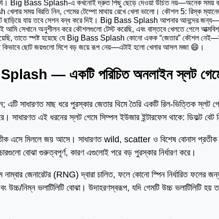
ৈর্য। Big Bass Splash-এ কখনোই দ্রুত পিছু ছেড়ে দেওয়া উচিত নয়—অনেক সময় ব
খেলার সময় বিরতি নিন, গেমের টেম্পো মাথায় রেখে খেলা ভালো। কৌশল 5: রিস্ক ম্যা
 লিমিট ছাড়িয়ে যায় তবে সেশন বন্ধ করে দিই। Big Bass Splash আপনার আনন্দের জ
আমি সেখানে অনুশীলন করে কৌশলগুলো টেস্ট করেছি, এবং বাস্তবে খেলতে গেলে আত্ম
পেয়েছি, তাতে স্পষ্ট হয়েছে যে Big Bass Splash কোনো একক “জেতার” কৌশল নেই—কিন্তু
কিভাবে ছোট জয়গুলো মিশে বড় জয়ে রূপ নেয়—এটাই হলো খেলার আসল মজা 😄।
lash — একটি পরিচিত অনলাইন স্লট গেমের 
 সাধারণত মাছ ধরে পুরস্কার জেতার থিমে তৈরি একটি রিল-ভিত্তিক স্লট গেম হি
ষণ করে। সাধারণত এই ধরনের স্লট গেমে সিম্পল ইউজার ইন্টারফেস থাকে: ডিফল্ট বেট
রতীক এসে মিললে জয় আসে। সাধারণত wild, scatter ও বিশেষ বোনাস প্রতীক থাকে, 
রগুলো বোঝা গুরুত্বপূর্ণ, কারণ এগুলোই পরে বড় পুরস্কার নির্ধারণ করে।
ডম নাম্বার জেনারেটর (RNG) দ্বারা চালিত, ফলে কোনো স্পিন নির্ধারিত ফলের জন্য “
ং উচ্চ/নিম্ন ভলাটিলিটি বোঝা। উদাহরণস্বরূপ, যদি গেমটি উচ্চ ভলাটিলিটি হয় 