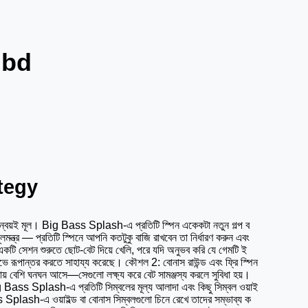
 bd
tegy
ন্বয়ই মূল। Big Bass Splash-এ প্রতিটি স্পিন একেকটা নতুন গল্প ব
ত্র — প্রতিটি স্পিনে আপনি কতটুকু বাজি রাখবেন তা নির্ধারণ করুন এবং
টি সেশন শুরুতে ছোট-বেট দিয়ে খেলি, পরে যদি অনুভব করি যে গেমটি ই
ভে রূপান্তর করতে সাহায্য করেছে। কৌশল 2: বোনাস রাউন্ড এবং ফ্রি স্পিন
য় বেশি ঘনঘন আসে—সেগুলো লক্ষ্য করে বেট সামঞ্জস্য করলে সুবিধা হয়।
Bass Splash-এ প্রতিটি সিম্বলের মূল্য আলাদা এবং কিছু সিম্বল ওয়াই
Splash-এ ওয়াইল্ড বা বোনাস সিম্বলগুলো চিনে রেখে তাদের সম্ভাব্য ক