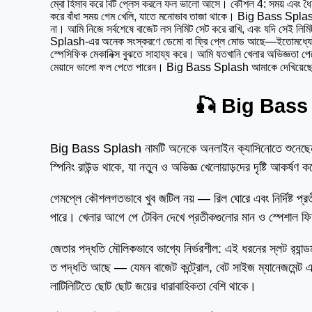
ম্বো হিসাব করে বিট প্লেস করলে ফল ভালো আসে। কৌশল 4: সময় এবং ধ
করে বাঁধা সময় গেম খেলি, যাতে মনোভাব তাজা থাকে। Big Bass Splash 
না। আমি নিজে সর্বশেষে বাজেট লস লিমিট সেট করে রাখি, এবং যদি সেই
Splash-এর অনেক সংস্করণে ডেমো বা ফ্রি প্লে মোড আছে—ইতোমধ্যেই 
স্পেসিফিক মেকানিক্স বুঝতে সাহায্য করে। আমি যতখানি খেলার অভিজ্ঞতা 
মেয়াদে ভালো ফল পেতে পারেন। Big Bass Splash আমাকে দেখিয়েছে 
🎣 Big Bass Sp
Big Bass Splash নামটি অনেকে অনলাইন ক্যাসিনোতে শুনেছেন; এটি
স্পিনিং রাউন্ড থাকে, যা নতুন ও অভিজ্ঞ খেলোয়াড়দের দৃষ্টি আকর্
গেমপ্লে কৌশলগতভাবে খুব জটিল নয় — রিল ঘোরে এবং নির্দিষ্ট প্
পারে। খেলার আগে পে টেবিল দেখে প্রতীকগুলোর মান ও স্পেশাল ফিচা
জেতার পদ্ধতি মৌলিকভাবে ভাগ্যে নির্ভরশীল: এই ধরনের স্লট র‍্যান্
ত পদ্ধতি আছে — যেমন বাজেট কন্ট্রোল, বেট সাইজ ম্যানেজমেন্ট এব
লাটিলিটিতে ছোট ছোট জয়ের ধারাবাহিকতা বেশি থাকে।