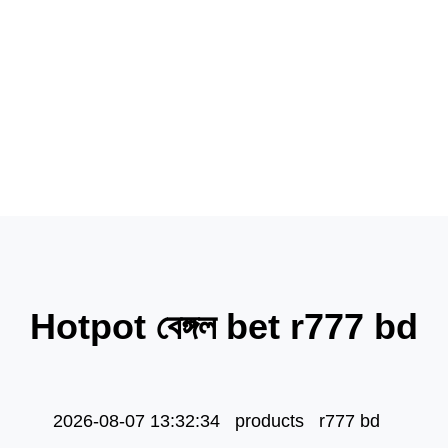
products
products
news
Hotpot বেঙ্গল bet r777 bd
2026-08-07 13:32:34 products r777 bd