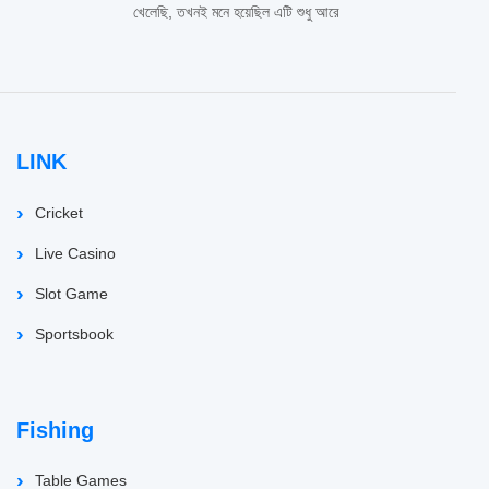
খেলেছি, তখনই মনে হয়েছিল এটি শুধু আরে
LINK
Cricket
Live Casino
Slot Game
Sportsbook
Fishing
Table Games