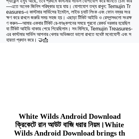
প্যারেন্সি ইস্যু আছে, তবে প্রথমে কাস্টমার সার্ভিস যোগাযোগ করে জানতে চেষ্টা করি
—এতে অনেক জিনিস পরিষ্কার হয়ে যায়। যোগাযোগ তথ্য রাখুন: Temujin Tr
easures-এ কাস্টমার সার্ভিসের ইমেইল, লাইভ চ্যাট লিংক এবং ফোন নম্বর সংর
ক্ষণ করে রাখলে জরুরি সময় সহজ হয়। এছাড়া টিকিট আইডি ও রেসপন্সগুলো সংরক্ষ
ণ করুন—আমার একবার টিকিট রে-ফাঙ্কশনের সময়ে পুরনো রেকর্ড দরকার হয়েছিল
যা টিকিট আইডি থাকায় পেয়ে গিয়েছিলাম। সব মিলিয়ে, Temujin Treasures-
এর কাস্টমার সার্ভিস আপনার খেলার অভিজ্ঞতা ভালো রাখতে যথেষ্ট মনোযোগী এবং স
হায়তা প্রদান করে। 🤝📩
r777 bd White Wilds
Android Download
Game Strategy
White Wilds Android Download
ক্রিকেটে রান আউট বাজি ধরার নিয়ম।White
Wilds Android Download brings th