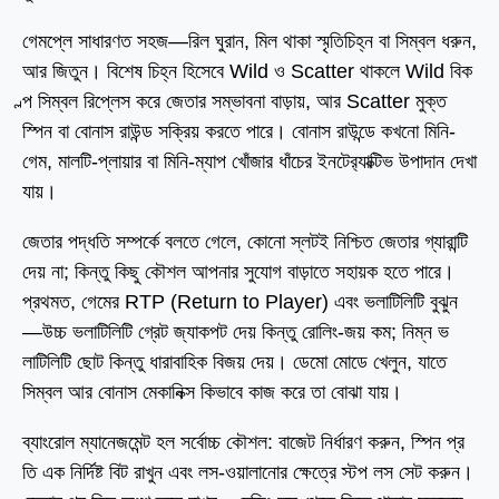
গেমপ্লে সাধারণত সহজ—রিল ঘুরান, মিল থাকা স্মৃতিচিহ্ন বা সিম্বল ধরুন,
আর জিতুন। বিশেষ চিহ্ন হিসেবে Wild ও Scatter থাকলে Wild বিক
ল্প সিম্বল রিপ্লেস করে জেতার সম্ভাবনা বাড়ায়, আর Scatter মুক্ত
স্পিন বা বোনাস রাউন্ড সক্রিয় করতে পারে। বোনাস রাউন্ডে কখনো মিনি-
গেম, মালটি-প্লায়ার বা মিনি-ম্যাপ খোঁজার ধাঁচের ইনটের‍্যাক্টিভ উপাদান দেখা
যায়।
জেতার পদ্ধতি সম্পর্কে বলতে গেলে, কোনো স্লটই নিশ্চিত জেতার গ্যারান্টি
দেয় না; কিন্তু কিছু কৌশল আপনার সুযোগ বাড়াতে সহায়ক হতে পারে।
প্রথমত, গেমের RTP (Return to Player) এবং ভলাটিলিটি বুঝুন
—উচ্চ ভলাটিলিটি গ্রেট জ্যাকপট দেয় কিন্তু রোলিং-জয় কম; নিম্ন ভ
লাটিলিটি ছোট কিন্তু ধারাবাহিক বিজয় দেয়। ডেমো মোডে খেলুন, যাতে
সিম্বল আর বোনাস মেকানিক্স কিভাবে কাজ করে তা বোঝা যায়।
ব্যাংরোল ম্যানেজমেন্ট হল সর্বোচ্চ কৌশল: বাজেট নির্ধারণ করুন, স্পিন প্র
তি এক নির্দিষ্ট বিট রাখুন এবং লস-ওয়ালানোর ক্ষেত্রে স্টপ লস সেট করুন।