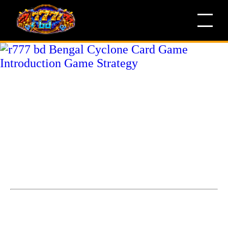
r777 bd Bengal Cyclone Card
Game Introduction Game
Strategy
Bengal Cyclone Card Game Introduction ক্রিকেটে ঢাকা প্রিমিয়ার
ডিভিশন ক্রিকেটে বাজি ধরার পদ্ধতি।Beng