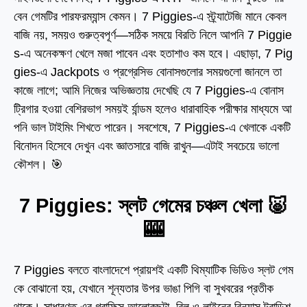
বেন গেমটির পারফরম্যান্স কেমন। 7 Piggies-এ স্ট্র্যাটেজি মানে কেবল
বাজি নয়, সময়ও গুরুত্বপূর্ণ—সঠিক সময়ে বিরতি নিলে আপনি 7 Piggie
s-এ অনেকক্ষণ খেলে মজা পাবেন এবং হতাশাও কম হবে। এছাড়া, 7 Pig
gies-এ Jackpots ও প্রগ্রেসিভ বোনাসগুলোর সময়গুলো জানলে তা
কাজে লাগে; আমি নিজের অভিজ্ঞতায় দেখেছি যে 7 Piggies-এ বোনাস
ট্রিগার হওয়া বেশিরভাগ সময়ই র্যান্ডম হলেও ধারাবাহিক পরীক্ষার মাধ্যমে আ
পনি ভাল টাইমিং শিখতে পারেন। সবশেষে, 7 Piggies-এ খেলাকে একটি
বিনোদন হিসেবে দেখুন এবং জ্ঞাতসারে বাজি রাখুন—এটাই সবচেয়ে ভালো
কৌশল। 🎯
7 Piggies: স্লট গেমের চঞ্চল খেলা 🐷
🎰
7 Piggies বলতে বাংলাদেশে প্রায়শই একটি থিম্যাটিক ভিডিও স্লট গেম
কে বোঝানো হয়, যেখানে শূন্যতার উপর ভাঙা পিগি বা সুখবরের প্রতীক