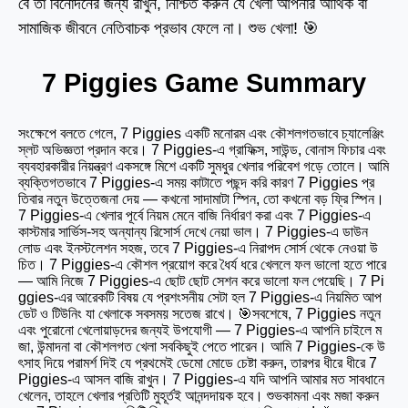
বে তা বিনোদনের জন্য রাখুন, নিশ্চিত করুন যে খেলা আপনার আর্থিক বা
সামাজিক জীবনে নেতিবাচক প্রভাব ফেলে না। শুভ খেলা! 🎯
7 Piggies Game Summary
সংক্ষেপে বলতে গেলে, 7 Piggies একটি মনোরম এবং কৌশলগতভাবে চ্যালেঞ্জিং
স্লট অভিজ্ঞতা প্রদান করে। 7 Piggies-এ গ্রাফিক্স, সাউন্ড, বোনাস ফিচার এবং
ব্যবহারকারীর নিয়ন্ত্রণ একসঙ্গে মিশে একটি সুমধুর খেলার পরিবেশ গড়ে তোলে। আমি
ব্যক্তিগতভাবে 7 Piggies-এ সময় কাটাতে পছন্দ করি কারণ 7 Piggies প্র
তিবার নতুন উত্তেজনা দেয় — কখনো সাদামাটা স্পিন, তো কখনো বড় ফ্রি স্পিন।
7 Piggies-এ খেলার পূর্বে নিয়ম মেনে বাজি নির্ধারণ করা এবং 7 Piggies-এ
কাস্টমার সার্ভিস-সহ অন্যান্য রিসোর্স দেখে নেয়া ভাল। 7 Piggies-এ ডাউন
লোড এবং ইনস্টলেশন সহজ, তবে 7 Piggies-এ নিরাপদ সোর্স থেকে নেওয়া উ
চিত। 7 Piggies-এ কৌশল প্রয়োগ করে ধৈর্য ধরে খেললে ফল ভালো হতে পারে
— আমি নিজে 7 Piggies-এ ছোট ছোট সেশন করে ভালো ফল পেয়েছি। 7 Pi
ggies-এর আরেকটি বিষয় যে প্রশংসনীয় সেটা হল 7 Piggies-এ নিয়মিত আপ
ডেট ও টিউনিং যা খেলাকে সবসময় সতেজ রাখে। 🎯সবশেষে, 7 Piggies নতুন
এবং পুরোনো খেলোয়াড়দের জন্যই উপযোগী — 7 Piggies-এ আপনি চাইলে ম
জা, উন্মাদনা বা কৌশলগত খেলা সবকিছুই পেতে পারেন। আমি 7 Piggies-কে উ
ৎসাহ দিয়ে পরামর্শ দিই যে প্রথমেই ডেমো মোডে চেষ্টা করুন, তারপর ধীরে ধীরে 7
Piggies-এ আসল বাজি রাখুন। 7 Piggies-এ যদি আপনি আমার মত সাবধানে
খেলেন, তাহলে খেলার প্রতিটি মুহূর্তই আনন্দদায়ক হবে। শুভকামনা এবং মজা করুন