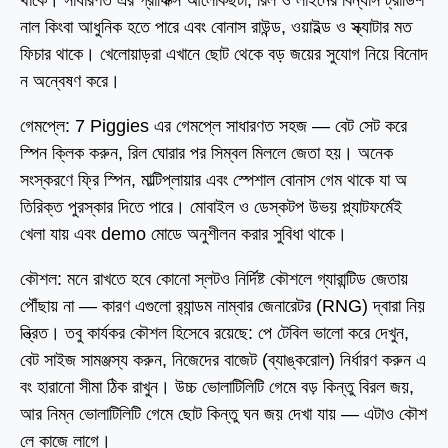
থাকে। সাধারণত এর গ্রাফিক্স আলোকছটা, রিল ও লাইনের বিন্যাস ট্রাডিশ
নাল কিংবা আধুনিক হতে পারে এবং বোনাস রাউন্ড, ওয়াইল্ড ও স্ক্যাটার মত
ফিচার থাকে। খেলোয়াড়রা এখানে ছোট থেকে বড় জয়ের সুযোগ নিয়ে বিনোদ
ন অন্বেষণ করে।
গেমপ্লে: 7 Piggies এর গেমপ্লে সাধারণত সহজ — বেট সেট করে
স্পিন ক্লিক করুন, রিল ঘোরার পর সিম্বল মিললে জেতা হয়। অনেক
সংস্করণে ফ্রি স্পিন, মাল্টিপ্লায়ার এবং স্পেশাল বোনাস গেম থাকে যা অ
তিরিক্ত পুরস্কার দিতে পারে। মোবাইল ও ডেস্কটপ উভয় প্ল্যাটফর্মেই
খেলা যায় এবং demo মোডে অনুশীলন করার সুবিধা থাকে।
কৌশল: মনে রাখতে হবে কোনো স্লটও নির্দিষ্ট কৌশলে গ্যারান্টিড জেতায়
পৌঁছায় না — কারণ এগুলো র‍্যান্ডম নাম্বার জেনারেটর (RNG) দ্বারা নিয়
ন্ত্রিত। তবু কার্যকর কৌশল হিসেবে রয়েছে: পে টেবিল ভালো করে দেখুন,
বেট সাইজ সামঞ্জস্য করুন, নিজেদের বাজেট (ব্যাঙ্করোল) নির্ধারণ করুন এ
বং হারানো সীমা ঠিক রাখুন। উচ্চ ভোলাটিলিটি গেমে বড় কিন্তু বিরল জয়,
আর নিম্ন ভোলাটিলিটি গেমে ছোট কিন্তু ঘন জয় দেখা যায় — এটাও কৌশ
লে কাজে লাগে।