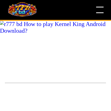
r777 bd How to play Kernel
King Android Download?
Kernel King Android Download স্লট গেমে প্রাণী থিমের গেম খেলার
টিপস।Kernel King Android Download brin
products