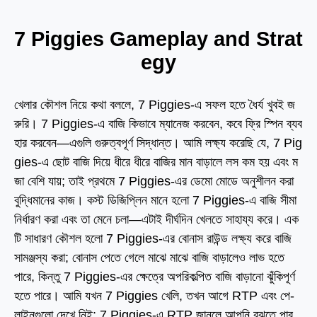
7 Piggies Gameplay and Strat
egy
খেলার কৌশল নিয়ে কথা বললে,
7 Piggies-এ সফল হতে ধৈর্য খুবই জ
রুরি। 7 Piggies-এ বাজি কিভাবে ম্যানেজ করবেন, কবে ফ্রি স্পিন ব্যব
হার করবেন—এগুলি গুরুত্বপূর্ণ সিদ্ধান্ত। আমি লক্ষ্য করেছি যে, 7 Pig
gies-এ ছোট বাজি দিয়ে ধীরে ধীরে বাজির মান বাড়ালে লস কম হয় এবং ম
জা বেশি যায়; তাই প্রথমে 7 Piggies-এর ডেমো মোডে অনুশীলন করা
বুদ্ধিমানের কাজ। কস্ট ডিজিপ্লিন মানে হলো 7 Piggies-এ বাজি সীমা
নির্ধারণ করা এবং তা মেনে চলা—এটাই দীর্ঘদিন খেলতে সাহায্য করে। এক
টি সাধারণ কৌশল হলো 7 Piggies-এর বোনাস রাউন্ড লক্ষ্য করে বাজি
সামঞ্জস্য করা; বোনাস পেতে গেলে মাঝে মাঝে বাজি বাড়ালেও লাভ হতে
পারে, কিন্তু 7 Piggies-এর ক্ষেত্রে অপরিকল্পিত বাজি বাড়ানো ঝুঁকিপূর্ণ
হতে পারে। আমি যখন 7 Piggies খেলি, তখন আগে RTP এবং পে-
লাইনগুলো দেখে নিই; 7 Piggies-এ RTP জানলে আপনি বুঝতে পার