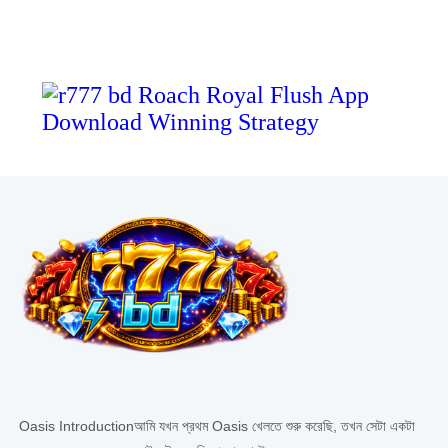
View all....
Oasis Introductionআমি যখন প্রথম Oasis খেলতে শুরু করেছি, তখন সেটা একটা