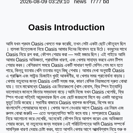
2026-08-09 03:29:10 news r777 bd
Oasis
Introduction
আমি যখন প্রথম Oasis খেলতে শুরু করেছি, তখন সেটা একটা ছোট কৌতূহল ছিল
। হালকা উত্তেজনা নিয়ে Oasis আমার দিনের বিনোদন হয়ে উঠে। বন্ধুদের সাথে
Oasis নিয়ে গল্প করা, কৌশল শেয়ার করা — সবই মজার ছিল। এই গাইডে আমি
আমার Oasis অভিজ্ঞতা, প্রাথমিক ধারণা, এবং খেলায় সাহায্য করবে এমন টিপস
শেয়ার করব। বেশিরভাগ সময়ে Oasis একটি সাধারণ স্লট মেশিন গেম মনে হতে
পারে, কিন্তু যতবার খেলি ততবার নতুন কিছু শেখায়। আমার দেখা অনুযায়ী Oasis
এ গ্রাফিক্স এবং সাউন্ড ডিজাইন খুবই আকর্ষণীয়, যা খেলার সময় প্রানোর্থনা বাড়ায়।
খেলায় নতুনদের জন্য Oasis একটি সহজ শুরু, কারণ বেসিক নিয়মগুলো দ্রুত বোঝা
যায়। তবে মাঝেমধ্যে Oasis এর ফিচারগুলো (খাস বোনাস, ফ্রি স্পিন ইত্যাদি)
ভালোভাবে জানলে জিতার সম্ভাবনা বাড়ে।আমি নিজে যখন Oasis খেলেছি, ফ্রি
স্পিন পাওয়া সত্যিই আনন্দদায়ক ছিল এবং ছোট জয়গুলো মিলে বড় একটা আনন্দের
মুহূর্ত তৈরি করেছে। স্থানীয় বাজারে Oasis ব্যাপক জনপ্রিয়, বিশেষ করে
বাংলাদেশি প্লেয়ারদের মধ্যে। খেলায় অংশ নেওয়ার আগে Oasis এর নিয়ম এবং
রুলস বোঝা জরুরি — এতে অপ্রত্যাশিত ক্ষতি কমে যায়। সম্প্রদায়ে Oasis
নিয়ে আলোচনা করে দেখেছি, অনেকেই কৌশল নিয়ে আলাপ করেন এবং অভিজ্ঞতা
শেয়ার করেন, যা নতুনদের জন্য সহায়ক।এই পরিচিতিপত্রে আমি Oasis সম্পর্কে
সামগ্রিক ধারণা দেয়ার চেষ্টা করব, যাতে আপনি খেলার আগে আত্মবিশ্বাস নিয়ে শুরু ক