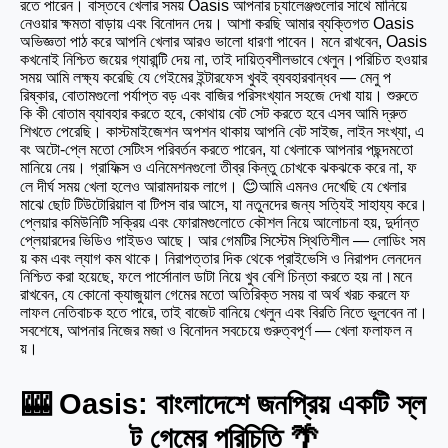
রতে পারেন। বাস্তবে খেলার সময় Oasis আপনার চ্যালেঞ্জগুলোর সাথে মানিয়ে
নেওয়ার ক্ষমতা বাড়ায় এবং বিনোদন দেয়। আশা করছি আমার ব্যক্তিগত Oasis
অভিজ্ঞতা পাঠ করে আপনি খেলার আরও ভালো ধারণা পাবেন। মনে রাখবেন, Oasis
কখনোই নিশ্চিত জয়ের গ্যারান্টি দেয় না, তাই দায়িত্বশীলভাবে খেলুন।পরিচিত হওয়ার
সময় আমি লক্ষ্য করেছি যে গেইমের ইন্টারফেস খুবই ব্যবহারবান্ধব — মেনু প
রিষ্কার, বোতামগুলো পর্যাপ্ত বড় এবং বাজির পরিসংখ্যান সহজে দেখা যায়। শুরুতে
কি কী বোতাম ব্যাবহার করতে হবে, কোথায় বেট সেট করতে হবে এসব আমি দ্রুত
শিখতে পেরেছি। কাস্টমাইজেশন অপশন থাকায় আপনি বেট সাইজ, লাইন সংখ্যা, এ
বং অটো-প্লে মতো সেটিংস পরিবর্তন করতে পারেন, যা খেলাকে আপনার পছন্দমতো
মানিয়ে নেয়। গ্রাফিক্স ও এনিমেশনগুলো তীব্র কিন্তু চোখকে ঝকঝকে করে না, ফ
লে দীর্ঘ সময় খেলা হলেও আরামদায়ক লাগে। 😊আমি এমনও দেখেছি যে খেলার
মাঝে ছোট টিউটোরিয়াল বা টিপস বার আসে, যা নতুনদের জন্য সত্যিই সাহায্য করে।
প্লেয়ার কমিউনিটি সক্রিয় এবং ফোরামগুলোতে কৌশল নিয়ে আলোচনা হয়, দুর্দান্ত
প্লেয়ারদের ভিডিও গাইডও আছে। আর গেমটির সিস্টেম স্থিতিশীল — লোডিং সম
য় কম এবং ল্যাগ কম থাকে। নিরাপত্তার দিক থেকে প্রাইভেসি ও নিরাপদ লেনদেন
নিশ্চিত করা হয়েছে, ফলে পার্সোনাল ডাটা নিয়ে খুব বেশি চিন্তা করতে হয় না।মনে
রাখবেন, যে কোনো ক্যাজুয়াল গেমের মতো অতিরিক্ত সময় বা অর্থ খরচ করলে ফ
লাফল নেতিবাচক হতে পারে, তাই বাজেট বানিয়ে খেলুন এবং বিরতি নিতে ভুলবেন না।
সবশেষে, আপনার নিজের মজা ও বিনোদন সবচেয়ে গুরুত্বপূর্ণ — খেলা ফলাফল ন
য়।
🎰 Oasis: বাংলাদেশে জনপ্রিয় একটি স্ল
ট গেমের পরিচিতি 🌴