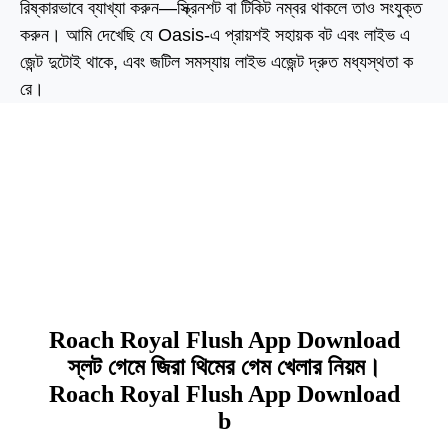
রিষ্কারভাবে ব্যাখ্যা করুন—স্ক্রিনশট বা টিকিট নম্বর থাকলে তাও সংযুক্ত
করুন। আমি দেখেছি যে Oasis-এ প্রায়শই সহায়ক বট এবং লাইভ এ
জেন্ট দুটোই থাকে, এবং জটিল সমস্যায় লাইভ এজেন্ট দ্রুত মধ্যস্থতা ক
রে।
r777 bd Roach Royal
Flush App Download
Winning Strategy
Roach Royal Flush App Download
স্লট গেমে জিরা থিমের গেম খেলার নিয়ম।
Roach Royal Flush App Download
b