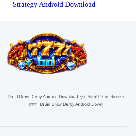
Druid Draw Derby Android Download স্লট গেমে রুটি থিমের গেম খেলার
কৌশল।Druid Draw Derby Android Downl