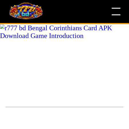
r777 bd Bengal Corinthians
Card APK Download Game
Introduction
Corinthians Card APK Download customer serviceCorinthians
Card APK Download-এর কাস্টমার সার্ভিস নিয