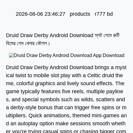
2026-08-06 23:46:27 products r777 bd
Druid Draw Derby Android Download স্লট গেমে রুটি
থিমের গেম খেলার কৌশল।
Druid Draw Derby Android Download brings a myst
ical twist to mobile slot play with a Celtic druid the
me,
colorful graphics and lively sound effects. The
game typically features five reels, multiple payline
s, and special symbols such as wilds, scatters and
a derby-style bonus that can trigger free spins or m
ultipliers. Quick animations, themed mini-games an
d an autoplay option make sessions smooth wheth
er you’re trying casual spins or chasing bigger com