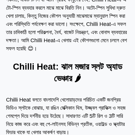
টো-স্পিন ব্যবহার করলে মাঝে মাঝে বিরতি নিন। অটো-স্পিন সুবিধা দ্রুত
খেলা চালায়, কিন্তু নিজের কৌশল অনুযায়ী মাঝেমাঝে ম্যানুয়াল স্পিন করা
এবং পরিস্থিতি পর্যবেক্ষণ করা ভালো। সংক্ষেপে, Chilli Heat-এ সফল
তার চাবিকাঠি হলো পরিকল্পনা, ধৈর্য, বাজেট নিয়ন্ত্রণ, এবং বোনাস ব্যবহারের
দক্ষতা। আমি Chilli Heat-এ খেলায় এই কৌশলগুলো মেনে চললে বেশ
সফল হয়েছি 😊।
Chilli Heat: ঝাল মজার স্লট অ্যাড
ভেঞ্চার 🌶️
Chilli Heat বলতে বাংলাদেশি খেলোয়াড়দের পরিচিত একটি জনপ্রিয়
ভিডিও স্লটকে বোঝায়, যা রঙিন মেক্সিকান থিম, উজ্জ্বল গ্রাফিক্স ও সহজ
গেমপ্লে দিয়ে দর্শনীয় হয়ে উঠেছে। সাধারণত এটি 5টি রিল ও 3টি সারি
নিয়ে কাজ করে এবং বহু পে-লাইনসহ বিভিন্ন প্রতীক, ওয়াইল্ড ও স্ক্যাটার
ফিচার থাকে যা খেলার আকর্ষণ বাড়ায়।