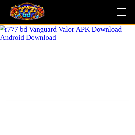
r777 bd Vanguard Valor APK
Download Android Download
Vanguard Valor APK Download Game Downloadআপনি যদি
Vanguard Valor APK Download ডাউনলোড করতে চান, প্র
news