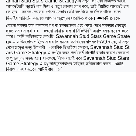
annah Stud Stars Game Strategy-এ নতুন ফিচারের বিজ্ঞপ্তি আসে;
আপডেটগুলি প্রায়ই বাগ ফিক্স ও নতুন বোনাস যোগ করে, তাই নিয়মিত আপডেট রাখ
তে হবে। অনেক ক্ষেত্রে, গেমের সেভার ডেটা ক্লাউডে সংরক্ষিত থাকে, ফলে
ডিভাইস পরিবর্তন করলেও আপনার প্রগ্রেস সংরক্ষিত থাকে। ☁️ডাউনলোডে
কোনো সমস্যা হলে কনসোল লগ বা ইনস্টলেশন এরর কোড দেখে সমস্যার ক্ষেত্রে
দ্রুত সমাধান করা যায়—কখনো ফায়ারওয়াল বা সিকিউরিটি অ্যাপ ব্লক করে থাকতে
পারে। আমি অভিজ্ঞতায় দেখেছি, Savannah Stud Stars Game Strate
gy-এ ডাউনলোড গাইডে সাধারণত সমস্যা সমাধানের ধাপসহ FAQ থাকে, যা নতুন
খেলোয়াড়ের জন্য উপকারী। একাধিক ডিভাইসে খেললে, Savannah Stud St
ars Game Strategy-এ লগইন ক্রস-প্লাটফর্ম সাপোর্ট থাকার কারণে বেকআপ
ও পুনরুদ্ধার সহজ হয়। সবশেষে, লিংক যাচাই করে Savannah Stud Stars
Game Strategy-এ শুধু লাইসেন্সপ্রাপ্ত ফাইলই ডাউনলোড করুন—এটাই
নিরাপদ এবং সবচেয়ে স্মার্ট উপায়। ✅
r777 bd How to play
Geometry Grid Game
Strategy?