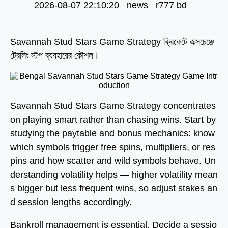
2026-08-07 22:10:20 news r777 bd
Savannah Stud Stars Game Strategy ক্রিকেটে এক্সচেঞ্জে
ট্রেলিং স্টপ ব্যবহারের কৌশল।
Savannah Stud Stars Game Strategy concentrates
on playing smart rather than chasing wins. Start by
studying the paytable and bonus mechanics: know
which symbols trigger free spins,
multipliers, or res
pins and how scatter and wild symbols behave. Un
derstanding volatility helps — higher volatility mean
s bigger but less frequent wins, so adjust stakes an
d session lengths accordingly.
Bankroll management is essential. Decide a sessio