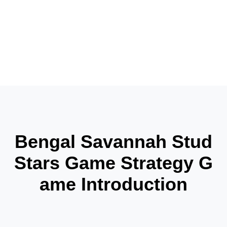
products
news
Bengal Savannah Stud
Stars Game Strategy G
ame Introduction