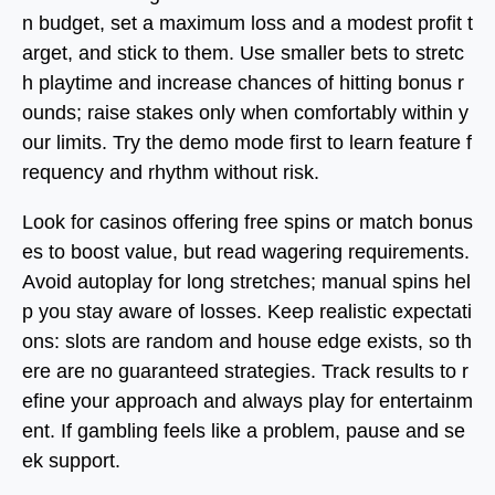
n budget, set a maximum loss and a modest profit t
arget, and stick to them. Use smaller bets to stretc
h playtime and increase chances of hitting bonus r
ounds; raise stakes only when comfortably within y
our limits. Try the demo mode first to learn feature f
requency and rhythm without risk.
Look for casinos offering free spins or match bonus
es to boost value, but read wagering requirements.
Avoid autoplay for long stretches; manual spins hel
p you stay aware of losses. Keep realistic expectati
ons: slots are random and house edge exists, so th
ere are no guaranteed strategies. Track results to r
efine your approach and always play for entertainm
ent. If gambling feels like a problem, pause and se
ek support.