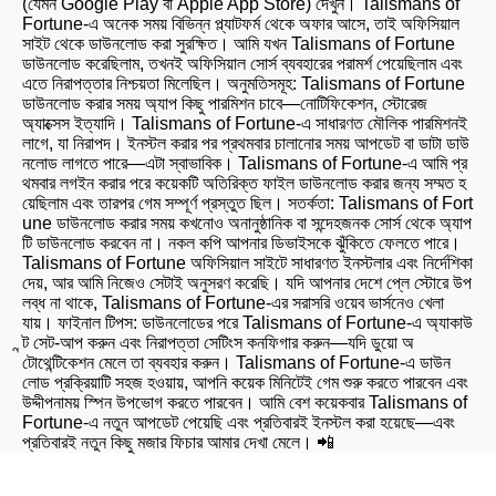
(যেমন Google Play বা Apple App Store) দেখুন। Talismans of
Fortune-এ অনেক সময় বিভিন্ন প্ল্যাটফর্ম থেকে অফার আসে, তাই অফিসিয়াল
সাইট থেকে ডাউনলোড করা সুরক্ষিত। আমি যখন Talismans of Fortune
ডাউনলোড করেছিলাম, তখনই অফিসিয়াল সোর্স ব্যবহারের পরামর্শ পেয়েছিলাম এবং
এতে নিরাপত্তার নিশ্চয়তা মিলেছিল। অনুমতিসমূহ: Talismans of Fortune
ডাউনলোড করার সময় অ্যাপ কিছু পারমিশন চাবে—নোটিফিকেশন, স্টোরেজ
অ্যাক্সেস ইত্যাদি। Talismans of Fortune-এ সাধারণত মৌলিক পারমিশনই
লাগে, যা নিরাপদ। ইনস্টল করার পর প্রথমবার চালানোর সময় আপডেট বা ডাটা ডাউ
নলোড লাগতে পারে—এটা স্বাভাবিক। Talismans of Fortune-এ আমি প্র
থমবার লগইন করার পরে কয়েকটি অতিরিক্ত ফাইল ডাউনলোড করার জন্য সম্মত হ
য়েছিলাম এবং তারপর গেম সম্পূর্ণ প্রস্তুত ছিল। সতর্কতা: Talismans of Fort
une ডাউনলোড করার সময় কখনোও অনানুষ্ঠানিক বা সন্দেহজনক সোর্স থেকে অ্যাপ
টি ডাউনলোড করবেন না। নকল কপি আপনার ডিভাইসকে ঝুঁকিতে ফেলতে পারে।
Talismans of Fortune অফিসিয়াল সাইটে সাধারণত ইনস্টলার এবং নির্দেশিকা
দেয়, আর আমি নিজেও সেটাই অনুসরণ করেছি। যদি আপনার দেশে প্লে স্টোরে উপ
লব্ধ না থাকে, Talismans of Fortune-এর সরাসরি ওয়েব ভার্সনেও খেলা
যায়। ফাইনাল টিপস: ডাউনলোডের পরে Talismans of Fortune-এ অ্যাকাউ
ন্ট সেট-আপ করুন এবং নিরাপত্তা সেটিংস কনফিগার করুন—যদি ডুয়ো অ
টোথেন্টিকেশন মেলে তা ব্যবহার করুন। Talismans of Fortune-এ ডাউন
লোড প্রক্রিয়াটি সহজ হওয়ায়, আপনি কয়েক মিনিটেই গেম শুরু করতে পারবেন এবং
উদ্দীপনাময় স্পিন উপভোগ করতে পারবেন। আমি বেশ কয়েকবার Talismans of
Fortune-এ নতুন আপডেট পেয়েছি এবং প্রতিবারই ইনস্টল করা হয়েছে—এবং
প্রতিবারই নতুন কিছু মজার ফিচার আমার দেখা মেলে। 📲