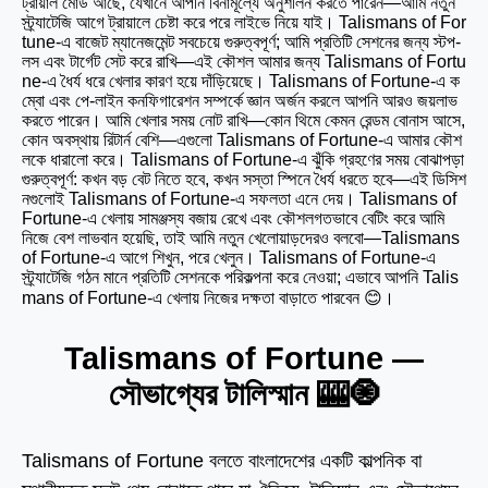
ট্রায়াল মোড আছে, যেখানে আপনি বিনামূল্যে অনুশীলন করতে পারেন—আমি নতুন
স্ট্র্যাটেজি আগে ট্রায়ালে চেষ্টা করে পরে লাইভে নিয়ে যাই। Talismans of For
tune-এ বাজেট ম্যানেজমেন্ট সবচেয়ে গুরুত্বপূর্ণ; আমি প্রতিটি সেশনের জন্য স্টপ-
লস এবং টার্গেট সেট করে রাখি—এই কৌশল আমার জন্য Talismans of Fortu
ne-এ ধৈর্য ধরে খেলার কারণ হয়ে দাঁড়িয়েছে। Talismans of Fortune-এ ক
ম্বো এবং পে-লাইন কনফিগারেশন সম্পর্কে জ্ঞান অর্জন করলে আপনি আরও জয়লাভ
করতে পারেন। আমি খেলার সময় নোট রাখি—কোন থিমে কেমন রেন্ডম বোনাস আসে,
কোন অবস্থায় রিটার্ন বেশি—এগুলো Talismans of Fortune-এ আমার কৌশ
লকে ধারালো করে। Talismans of Fortune-এ ঝুঁকি গ্রহণের সময় বোঝাপড়া
গুরুত্বপূর্ণ: কখন বড় বেট নিতে হবে, কখন সস্তা স্পিনে ধৈর্য ধরতে হবে—এই ডিসিশ
নগুলোই Talismans of Fortune-এ সফলতা এনে দেয়। Talismans of
Fortune-এ খেলায় সামঞ্জস্য বজায় রেখে এবং কৌশলগতভাবে বেটিং করে আমি
নিজে বেশ লাভবান হয়েছি, তাই আমি নতুন খেলোয়াড়দেরও বলবো—Talismans
of Fortune-এ আগে শিখুন, পরে খেলুন। Talismans of Fortune-এ
স্ট্র্যাটেজি গঠন মানে প্রতিটি সেশনকে পরিকল্পনা করে নেওয়া; এভাবে আপনি Talis
mans of Fortune-এ খেলায় নিজের দক্ষতা বাড়াতে পারবেন 😊।
Talismans of Fortune —
সৌভাগ্যের টালিস্মান 🎰🧿
Talismans of Fortune বলতে বাংলাদেশের একটি কাল্পনিক বা