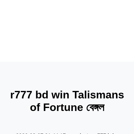
news
news
products
r777 bd win Talismans
of Fortune বেঙ্গল