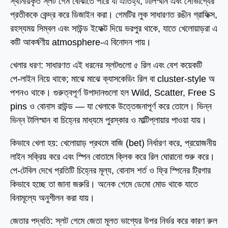
স্থানীয়কৃত স্লট গেম বোঝাতে পারে যা ঐতিহ্য, টালিস্মান এবং সৌভাগ্যের
প্রতীককে কেন্দ্র করে ডিজাইন করা। গেমটির লুক সাধারণত রঙীন গ্রাফিক্স,
রহস্যময় সিম্বল এবং সাউন্ড ইফেক্ট দিয়ে ভরপুর থাকে, যাতে খেলোয়াড়রা এ
কটি আকর্ষণীয় atmosphere‑এ বিনোদন পায়।
খেলার ধরণ: সাধারণত এই ধরনের স্লটগুলো ৫ রিল এবং বেশ কয়েকটি
পে‑লাইন নিয়ে থাকে; মাঝে মাঝে ক্যাসকেডিং রিল বা cluster‑style অ
পশনও থাকে। গুরুত্বপূর্ণ উপাদানগুলো হল Wild, Scatter, Free S
pins ও বোনাস রাউন্ড — যা খেলাকে উত্তেজনাপূর্ণ করে তোলে। ভিন্ন
ভিন্ন টালিস্মান বা চিহ্নের মাধ্যমে পুরস্কার ও মাল্টিপ্লায়ার পাওয়া যায়।
কিভাবে খেলা হয়: খেলোয়াড় প্রথমে বাজি (bet) নির্ধারণ করে, প্রয়োজনীয়
লাইন সক্রিয় করে এবং স্পিন বোতামে ক্লিক করে রিল ঘোরানো শুরু করে।
পে‑টেবিল দেখে প্রতিটি চিহ্নের মূল্য, বোনাস শর্ত ও ফ্রি স্পিনের ট্রিগার
কিভাবে হচ্ছে তা জানা জরুরি। অনেক গেমে ডেমো মোড থাকে যাতে
বিনামূল্যে অনুশীলন করা যায়।
জেতার পদ্ধতি: স্লট গেমে জেতা মূলত ভাগ্যের উপর নির্ভর করে কারণ রুল