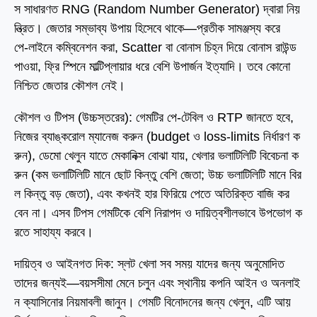
স সাধারণত RNG (Random Number Generator) দ্বারা নিয়
ন্ত্রিত। জেতার সম্ভাব্য উপায় হিসেবে থাকে—প্রতীক সামঞ্জস্য করে
পে‑লাইনে কম্বিনেশন করা, Scatter বা বোনাস চিহ্ন দিয়ে বোনাস রাউন্ড
পাওয়া, ফ্রি স্পিনে মাল্টিপ্লায়ার ধরে বেশি উপার্জন ইত্যাদি। তবে কোনো
নিশ্চিত জেতার কৌশল নেই।
কৌশল ও টিপস (উচ্চস্তরের): গেমটির পে‑টেবিল ও RTP জানতে হবে,
নিজের ব্যাঙ্করোল ম্যানেজ করুন (budget ও loss‑limits নির্ধারণ ক
রুন), ডেমো খেলুন যাতে মেকানিক্স বোঝা যায়, খেলার ভলাটিলিটি বিবেচনা ক
রুন (কম ভলাটিলিটি মানে ছোট কিন্তু বেশি জেতা; উচ্চ ভলাটিলিটি মানে বির
ল কিন্তু বড় জেতা), এবং কখনই হার ফিরিয়ে পেতে অতিরিক্ত বাজি কর
বেন না। এসব টিপস গেমটিকে বেশি নিরাপদ ও দায়িত্বশীলভাবে উপভোগ ক
রতে সাহায্য করবে।
দায়িত্ব ও আইনগত দিক: স্লট খেলা সব সময় যাদের জন্য অনুমোদিত
তাদের জন্যই—বয়সসীমা মেনে চলুন এবং স্থানীয় কপনি আইন ও অনলাই
ন ক্যাসিনোর নিয়মাবলী জানুন। গেমটি বিনোদনের জন্য খেলুন, এটি আয়