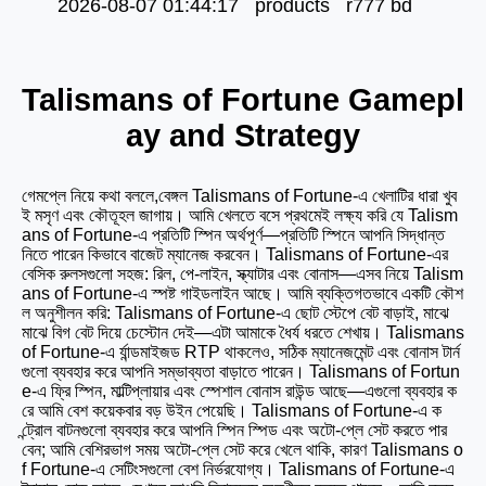
2026-08-07 01:44:17 products r777 bd
Talismans of Fortune Gamepl
ay and Strategy
গেমপ্লে নিয়ে কথা বললে,বেঙ্গল
Talismans of Fortune-এ খেলাটির ধারা খুব
ই মসৃণ এবং কৌতূহল জাগায়। আমি খেলতে বসে প্রথমেই লক্ষ্য করি যে Talism
ans of Fortune-এ প্রতিটি স্পিন অর্থপূর্ণ—প্রতিটি স্পিনে আপনি সিদ্ধান্ত
নিতে পারেন কিভাবে বাজেট ম্যানেজ করবেন। Talismans of Fortune-এর
বেসিক রুলসগুলো সহজ: রিল, পে-লাইন, স্ক্যাটার এবং বোনাস—এসব নিয়ে Talism
ans of Fortune-এ স্পষ্ট গাইডলাইন আছে। আমি ব্যক্তিগতভাবে একটি কৌশ
ল অনুশীলন করি: Talismans of Fortune-এ ছোট স্টেপে বেট বাড়াই, মাঝে
মাঝে বিগ বেট দিয়ে চেস্টোন দেই—এটা আমাকে ধৈর্য ধরতে শেখায়। Talismans
of Fortune-এ র্যান্ডমাইজড RTP থাকলেও, সঠিক ম্যানেজমেন্ট এবং বোনাস টার্ন
গুলো ব্যবহার করে আপনি সম্ভাব্যতা বাড়াতে পারেন। Talismans of Fortun
e-এ ফ্রি স্পিন, মাল্টিপ্লায়ার এবং স্পেশাল বোনাস রাউন্ড আছে—এগুলো ব্যবহার ক
রে আমি বেশ কয়েকবার বড় উইন পেয়েছি। Talismans of Fortune-এ ক
ন্ট্রোল বাটনগুলো ব্যবহার করে আপনি স্পিন স্পিড এবং অটো-প্লে সেট করতে পার
বেন; আমি বেশিরভাগ সময় অটো-প্লে সেট করে খেলে থাকি, কারণ Talismans o
f Fortune-এ সেটিংসগুলো বেশ নির্ভরযোগ্য। Talismans of Fortune-এ