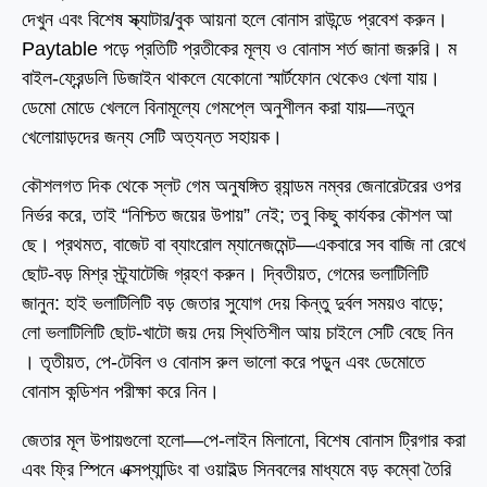
দেখুন এবং বিশেষ স্ক্যাটার/বুক আয়না হলে বোনাস রাউন্ডে প্রবেশ করুন।
Paytable পড়ে প্রতিটি প্রতীকের মূল্য ও বোনাস শর্ত জানা জরুরি। ম
বাইল-ফ্রেন্ডলি ডিজাইন থাকলে যেকোনো স্মার্টফোন থেকেও খেলা যায়।
ডেমো মোডে খেললে বিনামূল্যে গেমপ্লে অনুশীলন করা যায়—নতুন
খেলোয়াড়দের জন্য সেটি অত্যন্ত সহায়ক।
কৌশলগত দিক থেকে স্লট গেম অনুষঙ্গিত র‌্যান্ডম নম্বর জেনারেটরের ওপর
নির্ভর করে, তাই “নিশ্চিত জয়ের উপায়” নেই; তবু কিছু কার্যকর কৌশল আ
ছে। প্রথমত, বাজেট বা ব্যাংরোল ম্যানেজমেন্ট—একবারে সব বাজি না রেখে
ছোট-বড় মিশ্র স্ট্র্যাটেজি গ্রহণ করুন। দ্বিতীয়ত, গেমের ভলাটিলিটি
জানুন: হাই ভলাটিলিটি বড় জেতার সুযোগ দেয় কিন্তু দুর্বল সময়ও বাড়ে;
লো ভলাটিলিটি ছোট-খাটো জয় দেয় স্থিতিশীল আয় চাইলে সেটি বেছে নিন
। তৃতীয়ত, পে-টেবিল ও বোনাস রুল ভালো করে পড়ুন এবং ডেমোতে
বোনাস কন্ডিশন পরীক্ষা করে নিন।
জেতার মূল উপায়গুলো হলো—পে-লাইন মিলানো, বিশেষ বোনাস ট্রিগার করা
এবং ফ্রি স্পিনে এক্সপ্যান্ডিং বা ওয়াইল্ড সিনবলের মাধ্যমে বড় কম্বো তৈরি