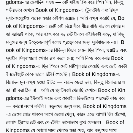
gdoms-এর মেকানিক্স সহজ — বেট সাইজ ঠিক করে স্পিন দিন, কিন্তু
গভীরভাবে দেখলে Book of Kingdoms-এ স্ট্র্যাটেজি এবং রিস্ক
ম্যানেজমেন্টেও অনেক মজার কৌশল রয়েছে। আমি লক্ষ্য করেছি যে, Bo
ok of Kingdoms-এ ছোট বেট দিয়ে ধীরে ধীরে বাজি বাড়ালে খেলার ম
জা বরাবরই থাকে, আর হঠাৎ করে বড় বেট টানলে রাইজিকটা বাড়ে, যা কিছু
মানুষের জন্য উত্তেজনাপূর্ণ হলেও প্রত্যেকের জন্য সুবিধাজনক নয়। B
ook of Kingdoms-এর বিভিন্ন ফিচার যেমন ফ্রি স্পিন, ওয়াইল্ড এবং
স্ক্যাটার সিম্বলগুলো খেলার রূপ বদলে দেয়; আমি নিজে কয়েকবার Book
of Kingdoms-এ ফ্রি স্পিনে মোট মাল্টিপ্লায়ার পেয়েছি এবং ছোট একটা
ইনভেষ্টমেন্ট থেকে ভালো রিটার্ন পেয়েছি। Book of Kingdoms-এ
বিনোদন মূল লক্ষ্য হওয়া উচিত — नकদ জেতা ভাল, কিন্তু বিনোদনের ম
জা নষ্ট করা ঠিক না। আমি যে প্ল্যাটফর্মে খেলেছি সেখানে Book of Kin
gdoms-এর ইউআই সহজ এবং মোবাইল ডিভাইসেও পারফেক্ট কাজ করে
— কখনো ল্যাগ করিনি। নতুনদের জন্য বলব, Book of Kingdoms
-এ ডেমো মোড থাকলে আগে ডেমো খেলুন, কারন এতে আপনি রিল টেম্পো,
বোনাস ট্রিগার রেট এবং পে-টেবিল ভালোভাবে বুঝে ফেলবেন। Book of
Kingdoms যে কোনো সময় খেলতে মজা দেয়, আর বন্ধুদের সাথে