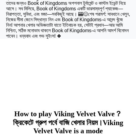
তাদের জন্যও Book of Kingdoms অপশনাল টুর্নামেন্ট ও কাস্টম ইভেন্ট নিয়ে
আসে। সব মিলিয়ে, Book of Kingdoms একটি ভারসাম্যপূর্ণ প্যাকেজ—
নিরাপত্তা, সুবিধা, এবং মজা—সবকিছুই আছে। 🎰😊শেষ পরামর্শ: সাবধানে খেলুন,
নিজের সীমা জেনে সিদ্ধান্ত নিন এবং Book of Kingdoms-এ আনন্দ খুঁজে
নিন! আপনার খেলার অভিজ্ঞতাটা যাতে ইতিবাচক হয়, সেটাই প্রধান—আর আমি
নিশ্চিত, সঠিক মনোভাব থাকলে Book of Kingdoms-এ আপনি আদর্শ বিনোদন
পাবেন। ধন্যবাদ এবং শুভ সুইংস! 🍀
r777 bd How to play
How to play Viking
Velvet Valve？?
How to play Viking Velvet Valve？
ক্রিকেটে গ্রুপ পর্বে বাজি খেলার নিয়ম।Viking
Velvet Valve is a mode