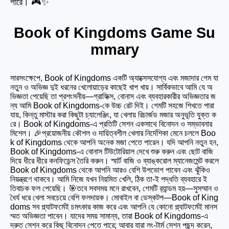
পারে। 🎮✨
Book of Kingdoms Game Su
mmary
সারসংক্ষেপে, Book of Kingdoms একটি অ্যাক্সেসযোগ্য এবং মজাদার গেম যা
নতুন ও অভিজ্ঞ দুই ধরনের খেলোয়াড়ের কাছেই খাপ খায়। সার্বিকভাবে আমি যে অ
ভিজ্ঞতা পেয়েছি তা প্রশংসনীয়—গ্রাফিক্স, বোনাস এবং ব্যবহারকারীর অভিজ্ঞতার জ
ন্য আমি Book of Kingdoms-কে উচ্চ রেট দিই। গেমটি সহজে শিখতে পারা
যায়, কিন্তু মাস্টার করা কিছুটা চ্যালেঞ্জিং, যা খেলায় রিচার্জড মজার অনুভূতি যুক্ত ক
রে। Book of Kingdoms-এ প্রতিটি সেশন একসাথে বিনোদন ও সম্ভাবনার
মিশেল। 🎉প্রয়োজনীয় কৌশল ও দায়িত্বশীল খেলার নির্দেশিকা মেনে চললে Boo
k of Kingdoms থেকে আপনি অনেক মজা পেতে পারেন। যদি আপনি নতুন হন,
Book of Kingdoms-এ বোনাস টিউটোরিয়াল দেখে শুরু করুন এবং ছোট বাজি
দিয়ে ধীরে ধীরে কনফিডেন্স তৈরি করুন। স্মার্ট বাজি ও ব্যাঙ্করোল ম্যানেজমেন্ট করলে
Book of Kingdoms থেকে আপনি আরও বেশি উপভোগ পাবেন এবং ঝুঁকিও
নিয়ন্ত্রণে থাকবে। আমি নিজে যখন নিয়মিত খেলি, ঠিক তা-ই পদ্ধতি ব্যবহারে ই
তিবাচক ফল পেয়েছি। 🎯তবে সবসময় মনে রাখবেন, গেমটি র‍্যান্ডম হয়—সুসম্মান ও
ধৈর্য ধরে খেলা সবচেয়ে বেশি ফলদায়ক। মোবাইল বা ডেস্কটপ—Book of King
doms সব প্ল্যাটফর্মেই চমৎকার কাজ করে এবং আপনি যে কোনো প্ল্যাটফর্মেই মানস
ম্মত অভিজ্ঞতা পাবেন। যাদের সময় সামান্য, তারা Book of Kingdoms-এ
দ্রুত সেশন করে কিছু বিনোদন পেতে পারে; আবার যারা লং-টার্ম সেশন পছন্দ করেন,