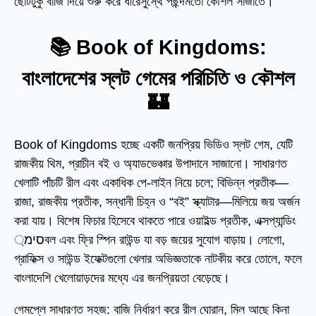
ছোটটুকু বাজি দিয়ে শুরু করে ধীরেসুস্থে পছন্দমতো কৌশল সাজাতে।
📚 Book of Kingdoms:
বাংলাদেশের স্লট গেমের পরিচিতি ও কৌশল
🏰
Book of Kingdoms হচ্ছে একটি জনপ্রিয় ভিডিও স্লট গেম, যেটি
রাজকীয় থিম, প্রাচীন বই ও অ্যাডভেঞ্চার উপাদানে সাজানো। সাধারণত
খেলাটি পাঁচটি রীল এবং একাধিক পে-লাইন নিয়ে চলে; বিভিন্ন প্রতীক—
রাজা, রাজকীয় প্রতীক, সন্ধানী চিহ্ন ও “বই” স্ক্যাটার—মিলিয়ে জয় অর্জন
করা যায়। বিশেষ ফিচার হিসেবে থাকতে পারে ওয়াইল্ড প্রতীক, এক্সপ্যান্ডিং
סימ্বল এবং ফ্রি স্পিন রাউন্ড যা বড় জয়ের সুযোগ বাড়ায়। লোগো,
গ্রাফিক্স ও সাউন্ড ইফেক্টগুলো খেলার অভিজ্ঞতাকে নাটকীয় করে তোলে, ফলে
বাংলাদেশি খেলোয়াড়দের মধ্যে এর জনপ্রিয়তা বেড়েছে।
গেমপ্লে সাধারণত সহজ: বাজি নির্ধারণ করে রীল ঘোরান, মিল আছে কিনা