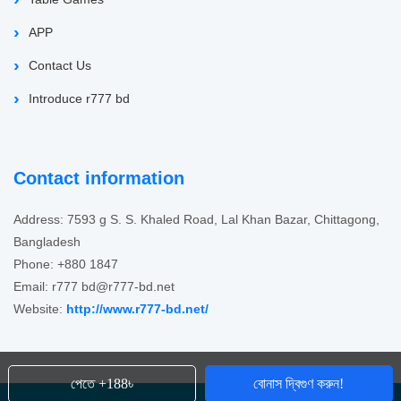
APP
Contact Us
Introduce r777 bd
Contact information
Address: 7593 g S. S. Khaled Road, Lal Khan Bazar, Chittagong,
Bangladesh
Phone: +880 1847
Email: r777
bd@r777-bd.net
Website:
http://www.r777-bd.net/
পেতে +188৳
বোনাস দ্বিগুণ করুন!